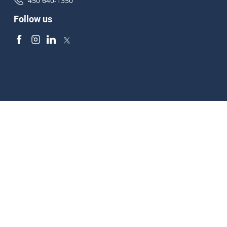
450 640-1350
Follow us
Accessibilité
À propos
Droit d'auteur
Médias
Plan du site