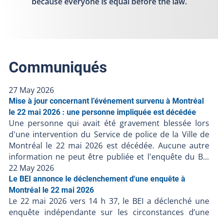
because everyone is equal before the law.
Communiqués
27 May 2026
Mise à jour concernant l’événement survenu à Montréal
le 22 mai 2026 : une personne impliquée est décédée
Une personne qui avait été gravement blessée lors
d'une intervention du Service de police de la Ville de
Montréal le 22 mai 2026 est décédée. Aucune autre
information ne peut être publiée et l'enquête du BEI
est toujours en cours. Le Bureau des enquêtes
22 May 2026
indépendantes a pour mission de faire la lumière
Le BEI annonce le déclenchement d'une enquête à
complète sur les faits entourant l’intervention
Montréal le 22 mai 2026
Le 22 mai 2026 vers 14 h 37, le BEI a déclenché une
policière. Le BEI enquête dans tous les cas où une
enquête indépendante sur les circonstances d’une
personne, autre qu'un policier en service, décède,