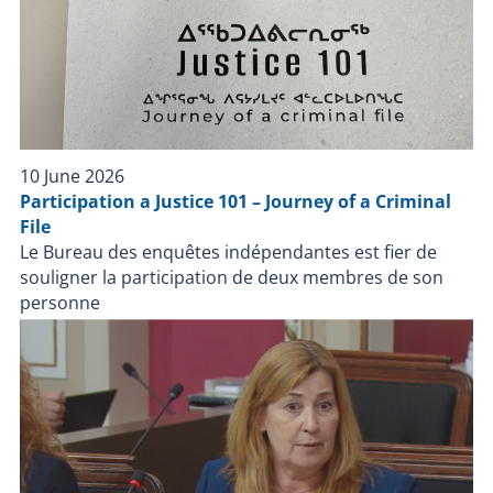
en identité judiciaire du BEI ;Toutes les notes des
enquêteurs du BEI concernant le dossier. De plus, le
BEI avait désigné un enquêteur pour assurer, tout au
long de l’enquête, la liaison avec la famille de la
personne impliquée et l’informer de son déroulement
et de sa conclusion. Faits retenus pour décision Le 14
novembre 2025 , le BEI a déclenché une enquête
10 June 2026
indépendante à la suite d’une intervention impliquant
Participation a Justice 101 – Journey of a Criminal
Service de police de la Ville de Québec (SPVQ) lors de
File
laquelle une personne est décédée. Les informations
Le Bureau des enquêtes indépendantes est fier de
recueillies à travers les différentes sources lors des
souligner la participation de deux membres de son
démarches d’enquête ont révélé que le 13 novembre
personne
2025, les policiers du SPVQ interviennent à la suite
d’un appel fait au 911 pour une personne qui tient des
propos suicidaires et qui est en possession d’armes à
feu. Les policiers arrivent sur les lieux à 22 h 59,
entrent en contact avec l’appelant et érigent un
périmètre de sécurité. Les policiers tentent d’entrer
en contact avec l’individu sans succès. À 2 h 10 le 14
novembre 2025, les policiers du groupe d’intervention