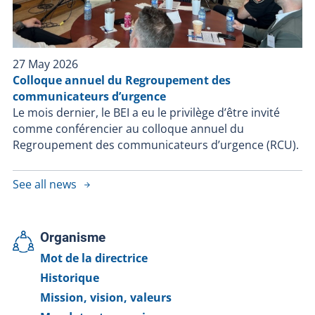
publique et édictant la Loi visant à aider à retrouver
des personnes disparues, l’article 289.1.1 permet à la
directrice du BEI, sauf si la confiance du public envers
les policiers pourrait être gravement compromise, de
27 May 2026
mettre fin à une enquête si elle est convaincue que
Colloque annuel du Regroupement des
l’intervention policière n’a pas contribué au décès ou à
communicateurs d’urgence
la blessure grave.
Le mois dernier, le BEI a eu le privilège d’être invité
comme conférencier au colloque annuel du
Regroupement des communicateurs d’urgence (RCU).
See all news
Organisme
Mot de la directrice
Historique
Mission, vision, valeurs