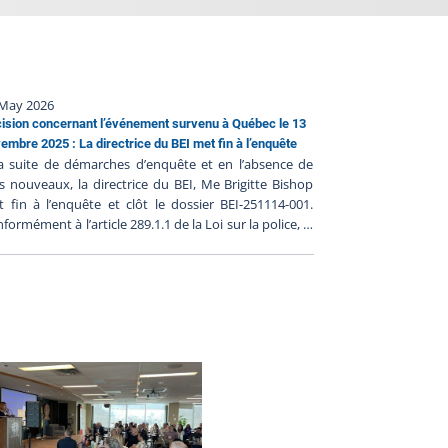
 May 2026
ision concernant l’événement survenu à Québec le 13
embre 2025 : La directrice du BEI met fin à l’enquête
a suite de démarches d’enquête et en l’absence de
ts nouveaux, la directrice du BEI, Me Brigitte Bishop
 fin à l’enquête et clôt le dossier BEI-251114-001.
formément à l’article 289.1.1 de la Loi sur la police, la
ectrice du BEI possède le pouvoir de mettre fin à
nquête si elle est convaincue que l’intervention
icière n’a pas contribué au décès ou à la blessure
ave. Les démarches d’enquêtes Heure de
vénement : De 22 h 55 le 13 novembre 2025 à 7 h 17 le
novembre 2025Heure du signalement au BEI : 7 h 28,
14 novembre 2025Déclenchement de l’enquête : 8 h
, le 14 novembre 2025 Le BEI a déployé six
uêteurs qui avaient la tâche de faire la lumière sur
 événement. Lors du déploiement initial, l’équipe est
ivée sur les lieux vers 12 h 55, le 14 novembre 2025.