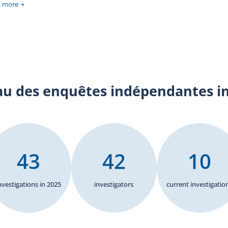
lia
n more
l’
Fai
BEI
d’u
Vil
est
dif
rév
au des enquêtes indépendantes i
int
per
pos
lie
éri
d’e
43
42
10
le
d’i
tac
nvestigations in 2025
investigators
current investigatio
l’a
dép
dom
L’e