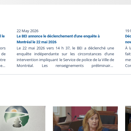
22 May 2026
19
 le
Le BEI annonce le déclenchement d'une enquête à
Déc
Montréal le 22 mai 2026
nov
ors
Le 22 mai 2026 vers 14 h 37, le BEI a déclenché une
À l
e de
enquête indépendante sur les circonstances d’une
fai
tre
intervention impliquant le Service de police de la Ville de
met
 est
Montréal. Les renseignements préliminaires
Con
tes
communiqués au BEI suggèrent ce qui suit : Le
dir
ère
vendredi 22 mai 2026 vers 12 h 00, des policiers en
l’e
ère.
patrouille seraient intervenus auprès d’une personne en
pol
ne,
crise dans un lieu public ;Les policiers auraient alors
gr
une
tenté de maîtriser la personne et ils l’auraient
l’é
isée
menotté ;La personne aurait alors subi un malaise et les
14 
e ou
premiers soins lui auraient été prodigués jusqu’à
le 
l’arrivée des ambulanciers ;La personne aurait été
06
transportée en centre hospitalier ou son état est jugé
enq
grave. Le Bureau des enquêtes indépendantes a pour
cet
mission de faire la lumière complète sur les faits
arr