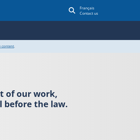
Français
Contact us
e content
.
rt of our work,
 before the law.