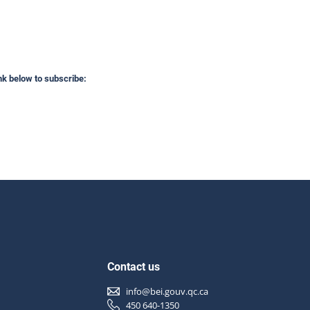
ink below to subscribe:
Contact us
info@bei.gouv.qc.ca
450 640-1350