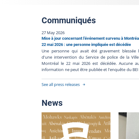
Communiqués
27 May 2026
Mise à jour concernant l’événement survenu à Montréal
22 mai 2026 : une personne impliquée est décédée
Une personne qui avait été gravement blessée l
d'une intervention du Service de police de la Vill
Montréal le 22 mai 2026 est décédée. Aucune au
information ne peut être publiée et l'enquête du BEI
toujours en cours. Le Bureau des enquê
indépendantes a pour mission de faire la lumi
See all press releases
complète sur les faits entourant l’intervention polici
Le BEI enquête dans tous les cas où une person
autre qu'un policier en service, décède, subit 
News
blessure grave ou est blessée par une arme à feu util
par un policier lors d'une intervention policièr
durant sa détention par un corps de police.