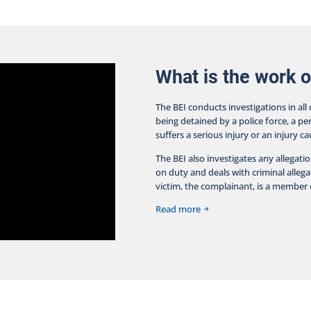
dém
été
dom
d’e
BEI
de
What is the work o
per
BEI
The BEI conducts investigations in all
pol
being detained by a police force, a pe
du
suffers a serious injury or an injury c
com
le
The BEI also investigates any allegati
dis
on duty and deals with criminal allegat
la
victim, the complainant, is a member o
dis
sau
Read more
pou
une
pol
gr