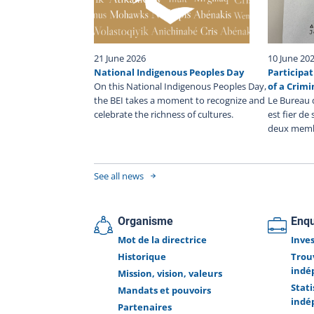
21 June 2026
10 June 20
National Indigenous Peoples Day
Participat
On this National Indigenous Peoples Day,
of a Crimi
the BEI takes a moment to recognize and
Le Bureau 
celebrate the richness of cultures.
est fier de
deux memb
See all news
Organisme
Enq
Mot de la directrice
Inve
Historique
Trou
indé
Mission, vision, valeurs
Stat
Mandats et pouvoirs
indé
Partenaires