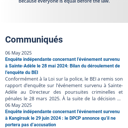
because everyone is equal before the law.
Communiqués
06 May 2025
Enquête indépendante concernant l’événement survenu
à Sainte-Adèle le 28 mai 2024: Bilan du déroulement de
l’enquête du BEI
Conformément à la Loi sur la police, le BEI a remis son
rapport d’enquête sur l’événement survenu à Sainte-
Adèle au Directeur des poursuites criminelles et
pénales le 28 mars 2025. À la suite de la décision du
DPCP de ne pas porter d’accusation contre les
06 May 2025
policiers impliqués, et en l’absence de faits nouveaux,
Enquête indépendante concernant l’événement survenu
le BEI clôt le dossier BEI-240528-001. Résumé de
à Kangirsuk le 29 juin 2024 : le DPCP annonce qu’il ne
l’événement Le 28 mai 2024, une personne a été
portera pas d’accusation