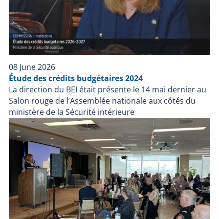
Québec—were requested. A parallel criminal
investigation into the events has been entrusted to
the Sûreté du Québec. No further information is
available at this time. The BEI asks anyone who
witnessed this event to contact the agency via its
website at www.bei.gouv.qc.ca/nous joindre.
08 June 2026
Étude des crédits budgétaires 2024
La direction du BEI était présente le 14 mai dernier au
Salon rouge de l’Assemblée nationale aux côtés du
ministère de la Sécurité intérieure