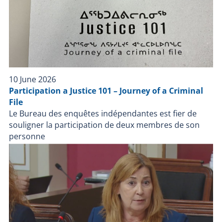
intoxicated person who was allegedly causing a
disturbance;Police officers reportedly arrived at the
scene and made contact with a person armed with a
firearm outside the residence;Officers reportedly fired
at the person, who was subsequently wounded by
police gunfire;Officers on the scene reportedly
administered first aid to the person;The person was
10 June 2026
transported to a hospital; their condition is stable; The
Participation a Justice 101 – Journey of a Criminal
mission of the Bureau des enquêtes indépendantes
File
(BEI) is to fully clarify the facts surrounding the police
Le Bureau des enquêtes indépendantes est fier de
intervention. The BEI investigates all cases where a
souligner la participation de deux membres de son
person—other than an on-duty police officer—dies,
personne
sustains a serious injury, or is wounded by a firearm
used by a police officer during a police intervention or
while in police custody. Five BEI investigators have
been assigned to investigate the circumstances
surrounding the intervention. Given the
circumstances of the event, support services from
another police force—specifically the Sûreté du