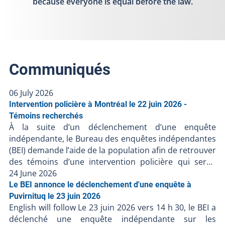
because everyone is equal before the law.
Communiqués
06 July 2026
Intervention policière à Montréal le 22 juin 2026 -
Témoins recherchés
À la suite d’un déclenchement d’une enquête
indépendante, le Bureau des enquêtes indépendantes
(BEI) demande l’aide de la population afin de retrouver
des témoins d’une intervention policière qui serait
déroulée dans le quartier Côte-des-Neiges à Montréal,
24 June 2026
le 22 juin 2026. Vers 11 h 35, les policiers du Service de
Le BEI annonce le déclenchement d'une enquête à
police de la Ville de Montréal seraient intervenus pour
Puvirnituq le 23 juin 2026
English will follow Le 23 juin 2026 vers 14 h 30, le BEI a
une personne armée. Le BEI recherche des témoins
déclenché une enquête indépendante sur les
concernant cette intervention policière ou toute