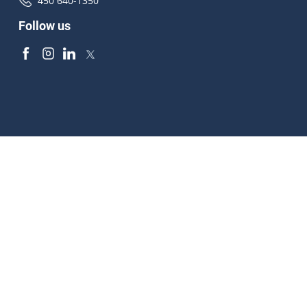
450 640-1350
Follow us
Accessibilité
À propos
Droit d'auteur
Médias
Plan du site