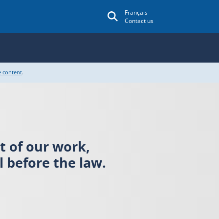
Français
Contact us
e content
.
rt of our work,
 before the law.