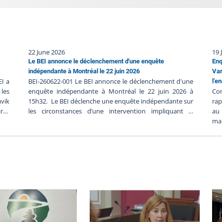
22 June 2026
19 
Le BEI annonce le déclenchement d'une enquête
Enq
indépendante à Montréal le 22 juin 2026
Var
EI a
BEI-260622-001 Le BEI annonce le déclenchement d'une
l’e
les
enquête indépendante à Montréal le 22 juin 2026 à
Con
avik
15h32. Le BEI déclenche une enquête indépendante sur
rap
res
les circonstances d’une intervention impliquant le
au 
juin
Service de police de la Ville de Montréal. À ce stade-ci de
mar
 911
l'enquête, les faits se seraient déroulés dans le cadre
por
 du
d'une opération policière concernant une personne
l’a
 ils
armée. Le Bureau des enquêtes indépendantes a pour
240
 une
mission de faire la lumière complète sur les faits
le
iers
entourant l’intervention policière. Le BEI enquête dans
com
rait
tous les cas où une personne, autre qu'un policier en
Rés
oins
service, décède, subit une blessure grave ou est blessée
a 
iers
par une arme à feu utilisée par un policier lors d'une
imp
ntre
intervention policière ou durant sa détention par un
Sa
êtes
corps de police. Dix enquêteurs du BEI ont été chargés
év