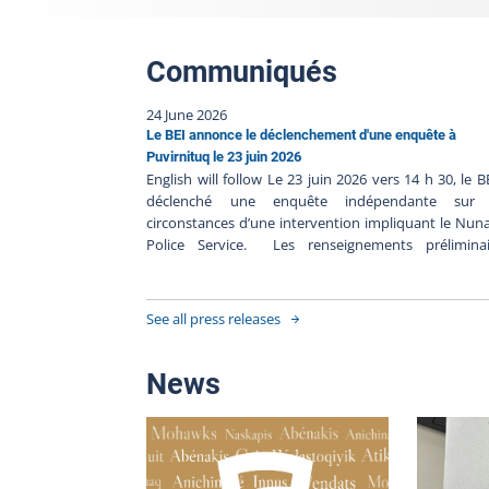
Communiqués
24 June 2026
Le BEI annonce le déclenchement d'une enquête à
Puvirnituq le 23 juin 2026
English will follow Le 23 juin 2026 vers 14 h 30, le B
déclenché une enquête indépendante sur 
circonstances d’une intervention impliquant le Nun
Police Service. Les renseignements préliminai
communiqués au BEI suggèrent ce qui suit : Le 23 
2026 vers 13 h 23, un appel aurait été effectué au
pour une personne intoxiquée qui aurait fait
See all press releases
désordre ; Les policiers seraient arrivés sur les lieux et
seraient entrés en contact avec une personne avec
arme à feu à l’extérieure du domicile ;Les polic
News
auraient fait feu en direction de la personne qui au
alors été blessée par tir policier ;Les premiers s
auraient été prodigués à la personne par les polic
sur place ;La personne aurait été transportée en ce
hospitalier, son état est stable ; Le Bureau des enqu