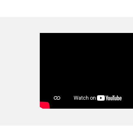
criminal investigation into the events has b
entrusted to the Sûreté du Québec. No furt
information is available at this time. The BEI a
anyone who witnessed this event to contact the ag
via its website at www.bei.gouv.qc.ca/nous joindre.