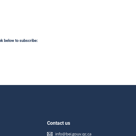
ink below to subscribe:
Contact us
info@bei.gouv.qc.ca