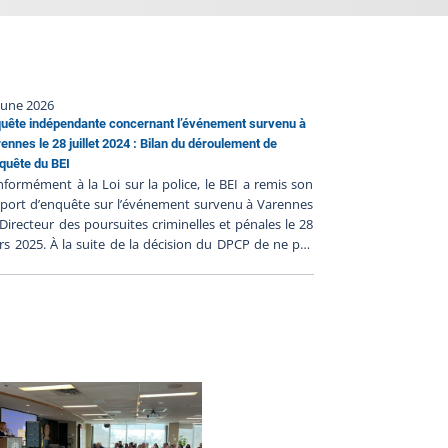
June 2026
uête indépendante concernant l’événement survenu à
ennes le 28 juillet 2024 : Bilan du déroulement de
nquête du BEI
formément à la Loi sur la police, le BEI a remis son
port d’enquête sur l’événement survenu à Varennes
Directeur des poursuites criminelles et pénales le 28
s 2025. À la suite de la décision du DPCP de ne pas
ter d’accusation contre les policiers impliqués, et en
bsence de faits nouveaux, le BEI clôt le dossier BEI-
728-001. Les procédures judiciaires étant terminées,
 BEI publie son bilan de l’enquête à la suite du
muniqué du DPCP qui motive sa décision détaillée.
umé de l’événement Le 28 juillet 2024, une personne
été gravement blessée lors d'une intervention
liquant Régie intermunicipale de police de Richelieu-
int-Laurent (RIPRSL). La trame factuelle de cet
énement est relatée dans le communiqué du