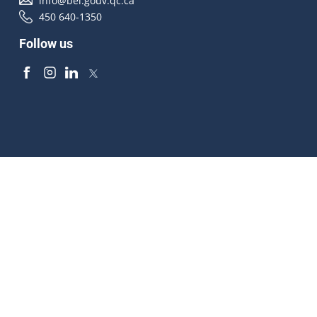
info@bei.gouv.qc.ca
450 640-1350
Follow us
Accessibilité
À propos
Droit d'auteur
Médias
Plan du site