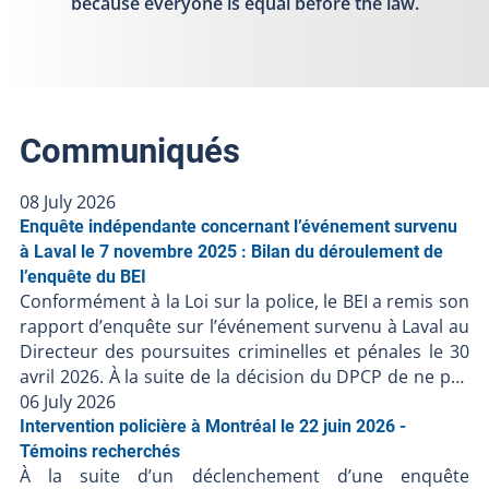
because everyone is equal before the law.
Communiqués
08 July 2026
Enquête indépendante concernant l’événement survenu
à Laval le 7 novembre 2025 : Bilan du déroulement de
l’enquête du BEI
Conformément à la Loi sur la police, le BEI a remis son
rapport d’enquête sur l’événement survenu à Laval au
Directeur des poursuites criminelles et pénales le 30
avril 2026. À la suite de la décision du DPCP de ne pas
porter d’accusation contre les policiers impliqués, et
06 July 2026
en l’absence de faits nouveaux, le BEI clôt le dossier
Intervention policière à Montréal le 22 juin 2026 -
BEI-251107-001. Résumé de l’événement Le 7
Témoins recherchés
À la suite d’un déclenchement d’une enquête
novembre 2025, une personne a été gravement