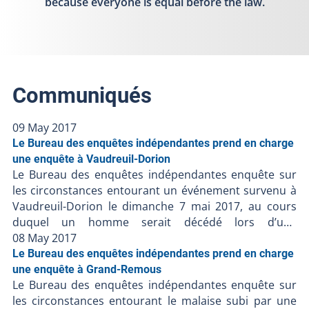
because everyone is equal before the law.
Communiqués
09 May 2017
Le Bureau des enquêtes indépendantes prend en charge
une enquête à Vaudreuil-Dorion
Le Bureau des enquêtes indépendantes enquête sur
les circonstances entourant un événement survenu à
Vaudreuil-Dorion le dimanche 7 mai 2017, au cours
duquel un homme serait décédé lors d’une
intervention menée, entre autres, par la Sûreté du
08 May 2017
Québec. Les renseignements préliminaires
Le Bureau des enquêtes indépendantes prend en charge
communiqués au BEI suggèrent ce qui suit : - Vers 11
une enquête à Grand-Remous
Le Bureau des enquêtes indépendantes enquête sur
h 30, un véhicule conduit par un homme de 54 ans
les circonstances entourant le malaise subi par une
serait tombé dans le Lac des Deux Montagnes- Des