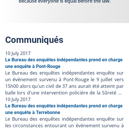
because everyone is equal before the law.
Communiqués
10 July 2017
Le Bureau des enquêtes indépendantes prend en charge
une enquête à Pont-Rouge
Le Bureau des enquêtes indépendantes enquête sur
un événement survenu à Pont-Rouge le 9 juillet vers
15h00 alors qu'un civil de 37 ans aurait été atteint par
balle lors d'une intervention policière de la Sûreté du
Québec et serait décédé. Les renseignements
10 July 2017
préliminaires communiqués au BEI suggèrent ce qui
Le Bureau des enquêtes indépendantes prend en charge
suit : - En début d'après-midi, un citoyen se serait
une enquête à Terrebonne
Le Bureau des enquêtes indépendantes enquête sur
présenté au poste de la MRC Portneuf pour porter
les circonstances entourant un événement survenu à
plainte contre un autre individu- La personne contre