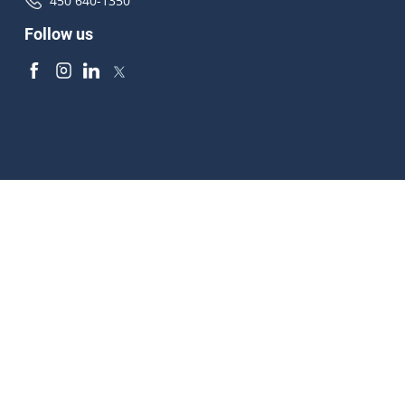
450 640-1350
Follow us
Accessibilité
À propos
Droit d'auteur
Médias
Plan du site