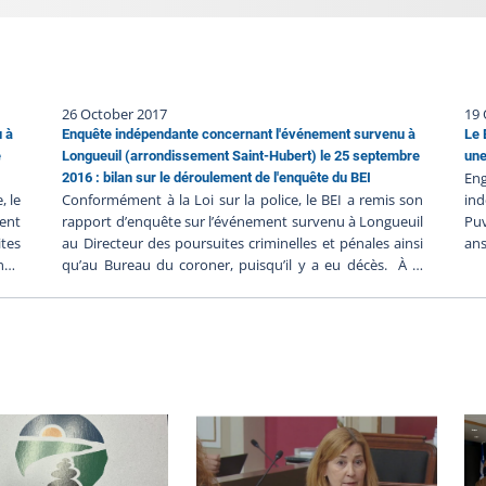
26 October 2017
19 
u à
Enquête indépendante concernant l'événement survenu à
Le 
e
Longueuil (arrondissement Saint-Hubert) le 25 septembre
une
En
2016 : bilan sur le déroulement de l'enquête du BEI
, le
Conformément à la Loi sur la police, le BEI a remis son
in
ent
rapport d’enquête sur l’événement survenu à Longueuil
Puv
tes
au Directeur des poursuites criminelles et pénales ainsi
ans
ner,
qu’au Bureau du coroner, puisqu’il y a eu décès. À la
pol
n du
suite de la décision du Directeur des poursuites
re
e ne
criminelles et pénales de ne pas porter d’accusation
sug
, le
contre les policiers impliqués, le BEI ferme le dossier BEI-
aur
 de
2016-008. Résumé de l’événement Robert Junior
au
est
Vachon, un homme de 58 ans, est décédé alors qu’il a
pol
lice
retourné son arme contre lui lors d’une intervention du
co
e de
Service de police de l’agglomération de Longueuil (SPAL)
lon
 du
le dimanche 25 septembre 2016. La trame factuelle de
ven
es.
cet événement est relatée dans le communiqué du
fai
h42,
Directeur des poursuites criminelles et pénales.
afi