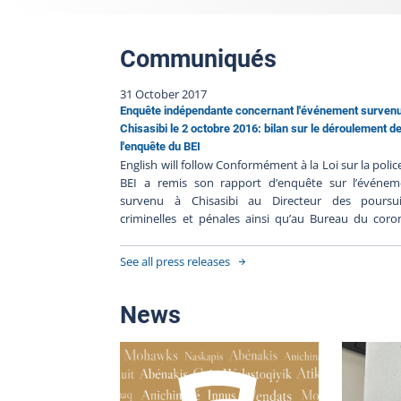
Communiqués
31 October 2017
Enquête indépendante concernant l'événement surven
Chisasibi le 2 octobre 2016: bilan sur le déroulement d
l'enquête du BEI
English will follow Conformément à la Loi sur la police
BEI a remis son rapport d’enquête sur l’événem
survenu à Chisasibi au Directeur des poursui
criminelles et pénales ainsi qu’au Bureau du coro
puisqu’il y a eu décès. À la suite de la décisio
Directeur des poursuites criminelles et pénales d
See all press releases
pas porter d’accusation contre les policiers impliqués
BEI ferme le dossier BEI-2016-010. Résumé
l’événement Cody Bobbish, un homme de 19 ans, 
News
décédé lors d’une intervention de la Eeyou Eenou Po
Force le dimanche 2 octobre 2016. La trame factuell
cet événement est relatée dans le communiqué
Directeur des poursuites criminelles et pénal
L’enquête indépendante Heure de l’événement : 21