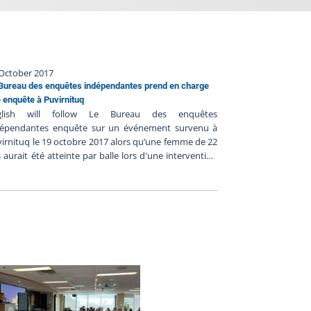
October 2017
Bureau des enquêtes indépendantes prend en charge
 enquête à Puvirnituq
glish will follow Le Bureau des enquêtes
dépendantes enquête sur un événement survenu à
irnituq le 19 octobre 2017 alors qu’une femme de 22
 aurait été atteinte par balle lors d'une intervention
icière du Corps de police régional de Kativik. Les
nseignements préliminaires communiqués au BEI
gèrent ce qui suit : - Vers 3h30 ce matin, un appel
ait été logé au 911 concernant des coups de feu qui
raient été entendus près d’une résidence- Deux
iciers se seraient rendus sur les lieux et auraient
nstaté la présence d’une femme armée d’une arme
gue- Cette dernière leur aurait mentionné qu’elle
ait de tuer une personne et leur aurait demandé de
re feu sur elle- Les policiers se seraient alors repliés
n d’éviter une confrontation- Un troisième policier