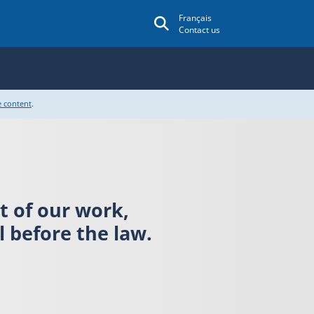
Français
Contact us
e content
.
rt of our work,
 before the law.