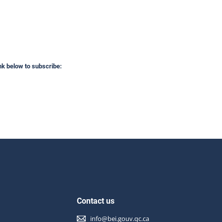
available at this time. The mission of the Bureau des
uêtes indépendantes is to conduct investigations, at
 request of the Minister of Public Security, in all cases
which a person other than an on-duty police officer
s, suffers a serious injury, or is injured by a firearm
scharged by a police officer during a police
ervention or while in police custody.
ink below to subscribe:
Contact us
info@bei.gouv.qc.ca