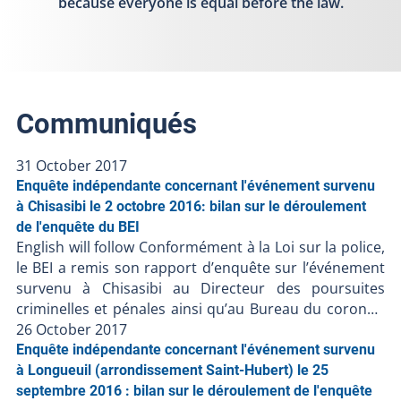
because everyone is equal before the law.
Communiqués
31 October 2017
Enquête indépendante concernant l'événement survenu
à Chisasibi le 2 octobre 2016: bilan sur le déroulement
de l'enquête du BEI
English will follow Conformément à la Loi sur la police,
le BEI a remis son rapport d’enquête sur l’événement
survenu à Chisasibi au Directeur des poursuites
criminelles et pénales ainsi qu’au Bureau du coroner,
puisqu’il y a eu décès. À la suite de la décision du
26 October 2017
Directeur des poursuites criminelles et pénales de ne
Enquête indépendante concernant l'événement survenu
pas porter d’accusation contre les policiers impliqués,
à Longueuil (arrondissement Saint-Hubert) le 25
le BEI ferme le dossier BEI-2016-010. Résumé de
septembre 2016 : bilan sur le déroulement de l'enquête