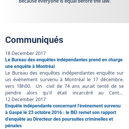
because everyone is equal before the law.
Communiqués
18 December 2017
Le Bureau des enquêtes indépendantes prend en charge
une enquête à Montréal
Le Bureau des enquêtes indépendantes enquête sur
un événement survenu à Montréal le 17 décembre,
vers 18h00. Un civil de 74 ans aurait tenté de se
pendre alors qu'il était incarcéré au Centre
opérationnel est du Service de police de la Ville de
12 December 2017
Montréal. Les renseignements préliminaires
Enquête indépendante concernant l'événement survenu
communiqués au BEI suggèrent ce qui suit : - Vers 18 h
à Gaspé le 23 octobre 2016 : le BEI remet son rapport
00, un homme de 74 ans qui était détenu au Centre
d'enquête au Directeur des poursuites criminelles et
opérationnel est du SPVM aurait été retrouvé pendu
pénales