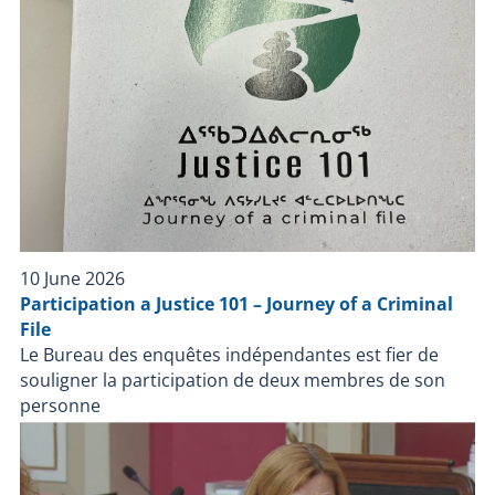
vitesse avec le véhicule du fuyard. L’homme sort alors
de son véhicule immobilisé armé d’un couperet de
boucher et fonce sur une policière qu’il blesse à
l’épaule. Trois policiers du SPVQ font feu vers le sujet
qui s’écroule au sol. Martin Gagnon est transporté à
l’hôpital où son décès est constaté. Conformément à
la Loi sur la police, le BEI a transmis son rapport au
Directeur des poursuites criminelles et pénales le 12
janvier 2018. C’est sur la base de ce rapport que le
DPCP déterminera s’il y a lieu de porter des
accusations contre les policiers impliqués. Rappelons
10 June 2026
que le rapport produit par le BEI n’est pas public
Participation a Justice 101 – Journey of a Criminal
puisqu’il contient des renseignements sensibles et
File
nominatifs, des déclarations des personnes
Le Bureau des enquêtes indépendantes est fier de
impliquées et des témoins de même que des éléments
souligner la participation de deux membres de son
de preuve. Conséquemment aucune autre
personne
information sur les faits ou sur l’enquête ne sera
divulguée par le BEI.