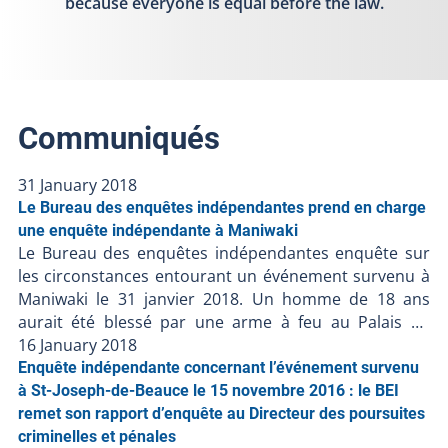
because everyone is equal before the law.
Communiqués
31 January 2018
Le Bureau des enquêtes indépendantes prend en charge
une enquête indépendante à Maniwaki
Le Bureau des enquêtes indépendantes enquête sur
les circonstances entourant un événement survenu à
Maniwaki le 31 janvier 2018. Un homme de 18 ans
aurait été blessé par une arme à feu au Palais de
justice de Maniwaki. Les renseignements préliminaires
16 January 2018
communiqués au BEI suggèrent ce qui suit :- Vers 13 h
Enquête indépendante concernant l’événement survenu
00, une altercation serait survenue entre un constable
à St-Joseph-de-Beauce le 15 novembre 2016 : le BEI
spécial et un homme- L’homme aurait réussi à
remet son rapport d’enquête au Directeur des poursuites
s’emparer du bâton télescopique du constable spécial
criminelles et pénales