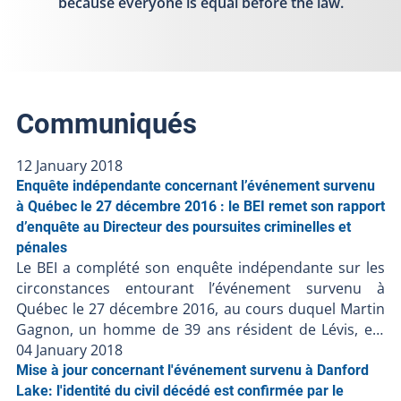
because everyone is equal before the law.
Communiqués
12 January 2018
Enquête indépendante concernant l’événement survenu
à Québec le 27 décembre 2016 : le BEI remet son rapport
d’enquête au Directeur des poursuites criminelles et
pénales
Le BEI a complété son enquête indépendante sur les
circonstances entourant l’événement survenu à
Québec le 27 décembre 2016, au cours duquel Martin
Gagnon, un homme de 39 ans résident de Lévis, est
décédé. L’enquête démontre les faits suivants : À 1h43
04 January 2018
dans la nuit du 27 décembre, un appel est logé au
Mise à jour concernant l'événement survenu à Danford
Service de police de la Ville de Lévis (SPVL) concernant
Lake: l'identité du civil décédé est confirmée par le