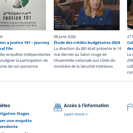
avec
un 
ais
se 
 de
été
dans
de 
 et
aut
ors
le
26
08 June 2026
27
EI a
im
ion a Justice 101 – Journey
Étude des crédits budgétaires 2024
Co
tes
pe
nal File
La direction du BEI était présente le 14
de
 mai
inf
des enquêtes indépendantes
mai dernier au Salon rouge de
Le 
PCP
ch
 souligner la participation de
l’Assemblée nationale aux côtés du
d’ê
ntre
d’
res de son personne
ministère de la Sécurité intérieure
co
ort
co
com
 des
su
des
enq
oins
de 
de
de
sur
fou
uêtes
Accès à l'information
tra
Le 
stigation Stages
Learn more
év
ver une enquête
au 
pendante
di