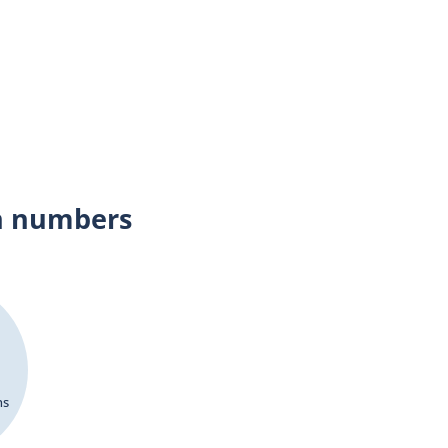
dépendantes a pour mission de faire enquête dans
s les cas où une personne autre qu’un policier en
rvice, décède ou subit une blessure grave ou est
ssée par une arme à feu utilisée par un policier lors
ne intervention policière ou durant sa détention par
corps de police.
n numbers
ns