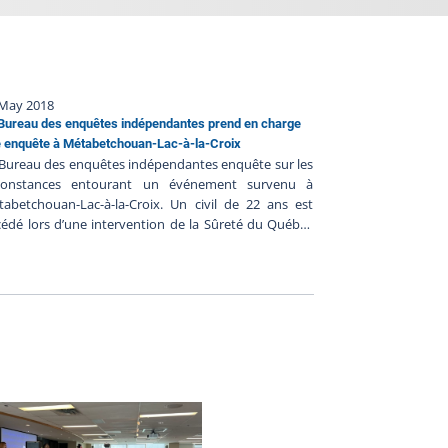
 May 2018
Bureau des enquêtes indépendantes prend en charge
 enquête à Métabetchouan-Lac-à-la-Croix
Bureau des enquêtes indépendantes enquête sur les
rconstances entourant un événement survenu à
abetchouan-Lac-à-la-Croix. Un civil de 22 ans est
édé lors d’une intervention de la Sûreté du Québec
jeudi 17 mai 2018. Les renseignements préliminaires
muniqués au BEI suggèrent ce qui suit : - Vers 10 h
 une policière de la Sûreté du Québec faisait du
émomètre sur la route 170- Elle aurait croisé un
icule qui aurait circulé à 123 km/h- Elle aurait fait
i-tour, allumé ses gyrophares et laissé passer 2
ions- Le véhicule fuyard aurait alors accéléré et
ait fait des manœuvres dangereuses, à très haute
esse- La poursuite policière se serait déroulée sur
iron 7 km- Le conducteur du véhicule fuyard aurait
rs perdu le contrôle et serait entré en collision avec