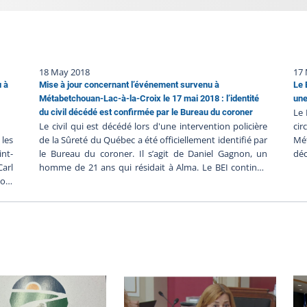
18 May 2018
17
u à
Mise à jour concernant l’événement survenu à
Le 
Métabetchouan-Lac-à-la-Croix le 17 mai 2018 : l’identité
une
Le 
du civil décédé est confirmée par le Bureau du coroner
Le civil qui est décédé lors d'une intervention policière
ci
les
de la Sûreté du Québec a été officiellement identifié par
Mét
int-
le Bureau du coroner. Il s’agit de Daniel Gagnon, un
déc
Carl
homme de 21 ans qui résidait à Alma. Le BEI continue
le 
ors
d’examiner les circonstances entourant cet événement.
com
bec.
Aucune autre information n’est disponible
45,
rier
actuellement. Le Bureau des enquêtes indépendantes a
cin
ston
pour mission de faire enquête dans tous les cas où une
véh
cer
personne autre qu’un policier en service, décède ou
dem
iers
subit une blessure grave ou est blessée par une arme à
cam
s le
feu utilisée par un policier lors d’une intervention
aur
ans
policière ou durant sa détention par un corps de police.
vit
 les
env
font
alo