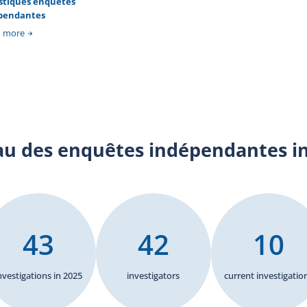
istiques enquêtes
in
pendantes
tou
se
n more
ble
d’u
un 
au des enquêtes indépendantes i
43
42
10
nvestigations in 2025
investigators
current investigatio