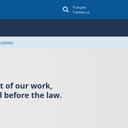
Français
Contact us
e content
.
rt of our work,
 before the law.