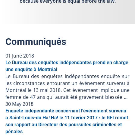
because everyone is equal before the law.
Communiqués
01 June 2018
Le Bureau des enquêtes indépendantes prend en charge
une enquête à Montréal
Le Bureau des enquêtes indépendantes enquête sur
les circonstances entourant un événement survenu à
Montréal le 13 mai 2018. Cet événement implique une
femme de 47 ans qui aurait été gravement blessée au
cours d’une intervention du Service de police de la
30 May 2018
Ville de Montréal. Les renseignements préliminaires
Enquête indépendante concernant l'événement survenu
communiqués au BEI suggèrent ce qui suit : - Le 10
à Saint-Louis-du Ha! Ha! le 11 février 2017 : le BEI remet
mai 2018 en soirée, le conjoint de la dame, inquiet
son rapport au Directeur des poursuites criminelles et
pour son état de santé, aurait rapporté sa disparition
pénales