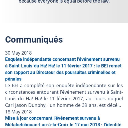
because everyone is equal before the law.
Communiqués
30 May 2018
Enquête indépendante concernant l'événement survenu
à Saint-Louis-du Ha! Ha! le 11 février 2017 : le BEI remet
son rapport au Directeur des poursuites criminelles et
pénales
Le BEI a complété son enquête indépendante sur les
circonstances entourant l’événement survenu à Saint-
Louis-du Ha! Ha! le 11 février 2017, au cours duquel
Carl Jason Dunphy, un homme de 39 ans, est décédé
lors d’une intervention policière de la Sûreté du
18 May 2018
Québec. L’enquête démontre les faits suivants : Le 11
Mise à jour concernant l’événement survenu à
février 2017, vers 18 h 15, le Service de police
Métabetchouan-Lac-à-la-Croix le 17 mai 2018 : l’identité