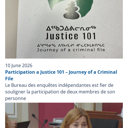
enquête. Le SPVQ fournira 2 experts en
reconstitution de collision qui travailleront sous la
supervision des enquêteurs du BEI. Le BEI demande à
quiconque aurait été témoin de cet événement de
communiquer avec lui via son site web au
www.bei.gouv.qc.ca Aucune autre information n’est
disponible actuellement. Le Bureau des enquêtes
indépendantes a pour mission de faire enquête dans
tous les cas où une personne autre qu’un policier en
service, décède ou subit une blessure grave ou est
10 June 2026
blessée par une arme à feu utilisée par un policier lors
Participation a Justice 101 – Journey of a Criminal
d’une intervention policière ou durant sa détention
File
par un corps de police.
Le Bureau des enquêtes indépendantes est fier de
souligner la participation de deux membres de son
personne