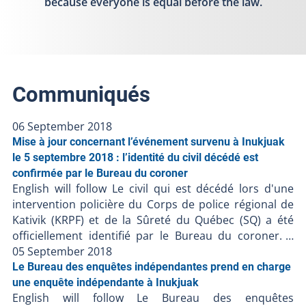
because everyone is equal before the law.
Communiqués
06 September 2018
Mise à jour concernant l’événement survenu à Inukjuak
le 5 septembre 2018 : l’identité du civil décédé est
confirmée par le Bureau du coroner
English will follow Le civil qui est décédé lors d'une
intervention policière du Corps de police régional de
Kativik (KRPF) et de la Sûreté du Québec (SQ) a été
officiellement identifié par le Bureau du coroner. Il
s’agit de Tommy Nungiuk un homme de 40 ans qui
05 September 2018
résidait à Inukjuak. Le BEI continue d’examiner les
Le Bureau des enquêtes indépendantes prend en charge
circonstances entourant cet événement. Aucune autre
une enquête indépendante à Inukjuak
English will follow Le Bureau des enquêtes
information n’est disponible actuellement. Le Bureau