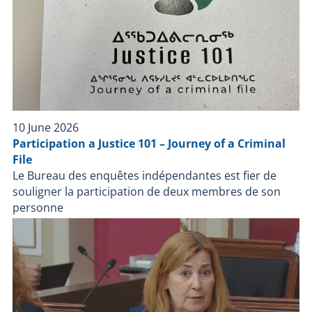
actuellement. Le Bureau des enquêtes indépendantes
a pour mission de faire enquête dans tous les cas où
une personne, autre qu'un policier en service, décède,
subit une blessure grave ou est blessée par une arme
à feu utilisée par un policier lors d'une intervention
policière ou durant sa détention par un corps de
police.
10 June 2026
Participation a Justice 101 – Journey of a Criminal
File
Le Bureau des enquêtes indépendantes est fier de
souligner la participation de deux membres de son
personne