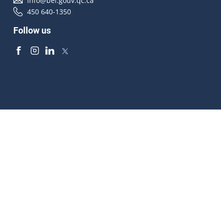
info@bei.gouv.qc.ca
450 640-1350
Follow us
Accessibilité
À propos
Droit d'auteur
Médias
Plan du site