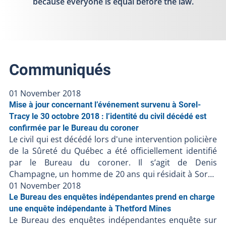
because everyone is equal before the law.
Communiqués
01 November 2018
Mise à jour concernant l’événement survenu à Sorel-
Tracy le 30 octobre 2018 : l’identité du civil décédé est
confirmée par le Bureau du coroner
Le civil qui est décédé lors d'une intervention policière
de la Sûreté du Québec a été officiellement identifié
par le Bureau du coroner. Il s’agit de Denis
Champagne, un homme de 20 ans qui résidait à Sorel-
Tracy. Le BEI continue d’examiner les circonstances
01 November 2018
entourant cet événement. Aucune autre information
Le Bureau des enquêtes indépendantes prend en charge
n’est disponible actuellement. Le Bureau des enquêtes
une enquête indépendante à Thetford Mines
Le Bureau des enquêtes indépendantes enquête sur
indépendantes a pour mission de faire enquête dans