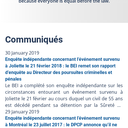
because everyone is equal before the law.
Communiqués
30 January 2019
Enquête indépendante concernant l’événement survenu
à Joliette le 21 février 2018 : le BEI remet son rapport
d’enquête au Directeur des poursuites criminelles et
pénales
Le BEI a complété son enquête indépendante sur les
circonstances entourant un événement survenu à
Joliette le 21 février au cours duquel un civil de 55 ans
est décédé pendant sa détention par la Sûreté du
Québec. L’enquête démontre les faits suivants : Le 20
29 January 2019
février 2018, vers 13 h 20, des policiers de la Sûreté du
Enquête indépendante concernant l’événement survenu
Québec se rendent à une résidence de Saint-Paul pour
à Montréal le 23 juillet 2017 : le DPCP annonce qu’il ne