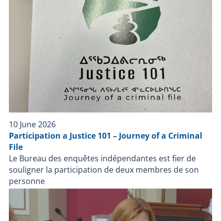
indépendantes a pour mission de faire enquête dans
tous les cas où une personne, autre qu'un policier en
service, décède, subit une blessure grave ou est
blessée par une arme à feu utilisée par un policier lors
d'une intervention policière ou durant sa détention
par un corps de police.
10 June 2026
Participation a Justice 101 – Journey of a Criminal
File
Le Bureau des enquêtes indépendantes est fier de
souligner la participation de deux membres de son
personne