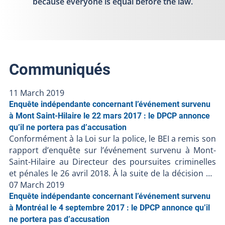
because everyone is equal before the law.
Communiqués
11 March 2019
Enquête indépendante concernant l’événement survenu
à Mont Saint-Hilaire le 22 mars 2017 : le DPCP annonce
qu’il ne portera pas d’accusation
Conformément à la Loi sur la police, le BEI a remis son
rapport d’enquête sur l’événement survenu à Mont-
Saint-Hilaire au Directeur des poursuites criminelles
et pénales le 26 avril 2018. À la suite de la décision du
DPCP de ne pas porter d’accusation contre les
07 March 2019
policiers impliqués, le BEI ferme le dossier BEI-2017-
Enquête indépendante concernant l’événement survenu
010. Puisque des accusations ont été portées contre
à Montréal le 4 septembre 2017 : le DPCP annonce qu’il
une personne civile impliquée dans l’intervention
ne portera pas d’accusation