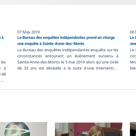
07 May 2019
06
u à
Le Bureau des enquêtes indépendantes prend en charge
Le 
une enquête à Sainte-Anne-des-Monts
une
Le Bureau des enquêtes indépendantes enquête sur les
Le 
circonstances entourant un événement survenu à
ci
les
Sainte-Anne-des-Monts le 5 mai 2019 alors qu'une civile
Mon
u à
de 33 ans est décédée à la suite d'une intervention
ble
e 48
policière de la Sûreté du Québec. Les renseignements
Se
e du
préliminaires communiqués au BEI suggèrent ce qui
re
uête
suit : - Vers 4 h 50 le 5 mai, un appel aurait été logé au
sug
22 h
911 pour signaler la présence d'un véhicule circulant
pol
 la
dangereusement dans la municipalité- Vers 5 h 10, le
ba
cise
véhicule aurait été localisé par des policiers de la SQ- Les
int
des
policiers, qui auraient constaté des infractions au code
re
r se
de la sécurité routière commises par le conducteur du
ass
e la
véhicule, auraient procédé à son interception.- Le
bag
 nom
conducteur aurait reçu des constats d'infraction et
lam
elle
aurait pu repartir avec les deux occupantes de son
qu’