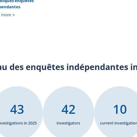
istiques enquêtes
reau
détention par un corps de police.
pendantes
ire
tre
n more
sure
r un
t sa
au des enquêtes indépendantes i
43
42
10
nvestigations in 2025
investigators
current investigatio