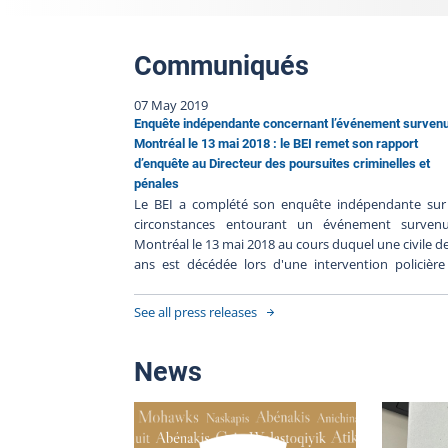
Communiqués
07 May 2019
Enquête indépendante concernant l’événement surven
Montréal le 13 mai 2018 : le BEI remet son rapport
d’enquête au Directeur des poursuites criminelles et
pénales
Le BEI a complété son enquête indépendante sur 
circonstances entourant un événement surven
Montréal le 13 mai 2018 au cours duquel une civile d
ans est décédée lors d'une intervention policièr
Service de police de la Ville de Montréal. L’enq
démontre les faits suivants : Le 10 mai 2018, vers 
See all press releases
25, un appel est logé au 911 pour rapporter
disparition d’une femme. Le conjoint de celle-ci pré
qu’elle est dépressive. Le SPVM enclenche 
News
recherches afin de la retrouver. Le 11 mai, un policie
présente à un motel pour y vérifier la présence d
femme. Il consulte le livre des registres, mais son
n’y figure pas. Il demande alors à la propriétaire qu’