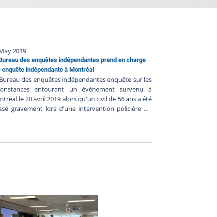
 May 2019
Bureau des enquêtes indépendantes prend en charge
 enquête indépendante à Montréal
Bureau des enquêtes indépendantes enquête sur les
rconstances entourant un événement survenu à
tréal le 20 avril 2019 alors qu'un civil de 56 ans a été
ssé gravement lors d'une intervention policière du
rvice de police de la Ville de Montréal. Les
nseignements préliminaires communiqués au BEI
gèrent ce qui suit : - Vers 12 h 30 le 20 avril 2019, un
icier, qui n’aurait pas été en fonction, aurait vu une
garre entre 2 hommes sur la rue- Il serait alors
ervenu afin de les séparer- Le policier aurait eu
cours à sa lampe de poche (maglite) et en aurait
éné un coup à l’un des civils pour qu’il cesse la
arre, mais en vain.- Il aurait alors utilisé à nouveau sa
pe de poche en frappant le même civil à la tête afin
il lâche prise.- Celui-ci aurait perdu conscience et