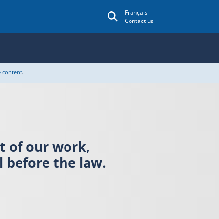
Français
Contact us
e content
.
rt of our work,
 before the law.