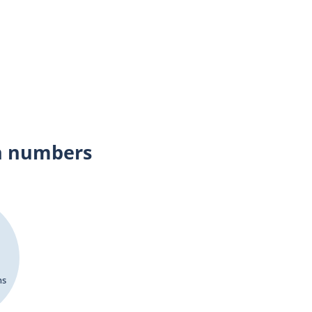
n numbers
ns