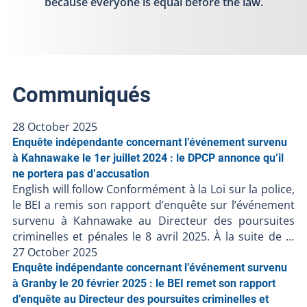
because everyone is equal before the law.
Communiqués
28 October 2025
Enquête indépendante concernant l’événement survenu
à Kahnawake le 1er juillet 2024 : le DPCP annonce qu’il
ne portera pas d’accusation
English will follow Conformément à la Loi sur la police,
le BEI a remis son rapport d’enquête sur l’événement
survenu à Kahnawake au Directeur des poursuites
criminelles et pénales le 8 avril 2025. À la suite de la
décision du DPCP de ne pas porter d’accusation
27 October 2025
contre les policiers, et en l’absence de faits nouveaux,
Enquête indépendante concernant l’événement survenu
le BEI ferme le dossier BEI-240701-001. Puisque des
à Granby le 20 février 2025 : le BEI remet son rapport
accusations ont été portées contre une personne
d’enquête au Directeur des poursuites criminelles et