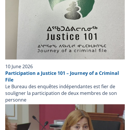
de la scène effectuée par le technicien en identité
judiciaire du BEI ; Toutes les notes des enquêteurs du
BEI concernant le dossier. De plus, le BEI avait désigné
un enquêteur pour assurer, tout au long de l’enquête,
la liaison avec la famille de la personne impliquée et
l’informer de son déroulement et de sa conclusion.
Faits retenus pour décision Le 24 juin 2025, le BEI a
déclenché une enquête indépendante à la suite d’une
intervention impliquant le SPVQ lors de laquelle une
personne est décédée. Les informations recueillies à
10 June 2026
travers les différentes sources lors des démarches
Participation a Justice 101 – Journey of a Criminal
d’enquête ont révélé que le 23 juin 2025, les policiers
File
du SPVQ interviennent à la suite d’un appel 911 fait à
Le Bureau des enquêtes indépendantes est fier de
23 h 23 par un proche d’un individu en possession
souligner la participation de deux membres de son
d’une arme à feu qui tient des propos inquiétants. Les
personne
policiers arrivent au domicile de l’individu à 23 h 33 et
ils entrent en contact avec l’appelant 911. Les policiers
érigent alors un périmètre de sécurité et ils tentent
d’entrer en contact avec l’individu sans succès. À 3 h
45 le 24 juin 2025, les policiers du groupe