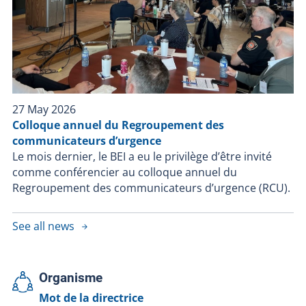
à aider à retrouver des personnes disparues, l’article
289.1.1 permet à la directrice du BEI, sauf si la
confiance du public envers les policiers pourrait être
gravement compromise, de mettre fin à une enquête
si elle est convaincue que l’intervention policière n’a
pas contribué au décès ou à la blessure grave.
27 May 2026
Colloque annuel du Regroupement des
communicateurs d’urgence
Le mois dernier, le BEI a eu le privilège d’être invité
comme conférencier au colloque annuel du
Regroupement des communicateurs d’urgence (RCU).
See all news
Organisme
Mot de la directrice