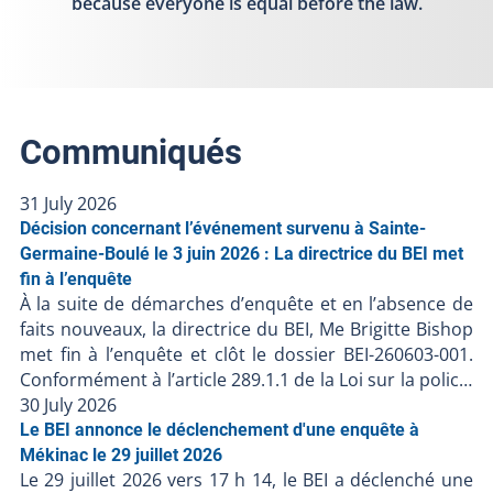
because everyone is equal before the law.
Communiqués
31 July 2026
Décision concernant l’événement survenu à Sainte-
Germaine-Boulé le 3 juin 2026 : La directrice du BEI met
fin à l’enquête
À la suite de démarches d’enquête et en l’absence de
faits nouveaux, la directrice du BEI, Me Brigitte Bishop
met fin à l’enquête et clôt le dossier BEI-260603-001.
Conformément à l’article 289.1.1 de la Loi sur la police,
la directrice du BEI possède le pouvoir de mettre fin à
30 July 2026
l’enquête si elle est convaincue que l’intervention
Le BEI annonce le déclenchement d'une enquête à
policière n’a pas contribué au décès ou à la blessure
Mékinac le 29 juillet 2026
Le 29 juillet 2026 vers 17 h 14, le BEI a déclenché une
grave. Les démarches d’enquêtes Heure de