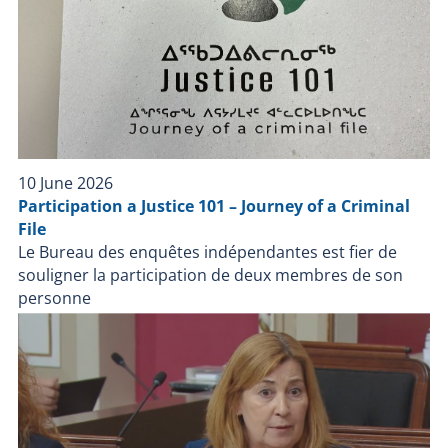
érigé un périmètre de sécurité. Les policiers sont
entrés en contact avec la personne. La personne à
l’intérieur du garage s’est auto-infligé des blessures
graves sans la présence des policiers. La personne a
été transportée en centre hospitalier pour le
traitement de ses blessures graves. Motifs de
décision À la suite des démarches d’enquêtes et des
validations obtenues, la directrice du BEI vient à la
10 June 2026
conclusion que les actions et les décisions des
Participation a Justice 101 – Journey of a Criminal
policiers n’ont pas contribué aux blessures de la
File
personne concernée. Elle met donc fin à l’enquête du
Le Bureau des enquêtes indépendantes est fier de
BEI. Ainsi, au terme de l’article 289.1.1 de la Loi sur la
souligner la participation de deux membres de son
police. La directrice du BEI considère que la confiance
personne
du public envers les policiers n’est pas gravement
compromise par la présente décision. Suivant
l’adoption le 5 octobre 2023 de la Loi modifiant
diverses dispositions relatives à la Sécurité publique
et édictant la Loi visant à aider à retrouver des
personnes disparues, l’article 289.1.1 permet au