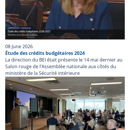
directrice du BEI, sauf si la confiance du public envers
les policiers pourrait être gravement compromise, de
mettre fin à une enquête si elle est convaincue que
l’intervention policière n’a pas contribué au décès ou à
la blessure grave.
08 June 2026
Étude des crédits budgétaires 2024
La direction du BEI était présente le 14 mai dernier au
Salon rouge de l’Assemblée nationale aux côtés du
ministère de la Sécurité intérieure