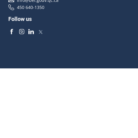
info@bei.gouv.qc.ca
450 640-1350
Follow us
Accessibilité
À propos
Droit d'auteur
Médias
Plan du site