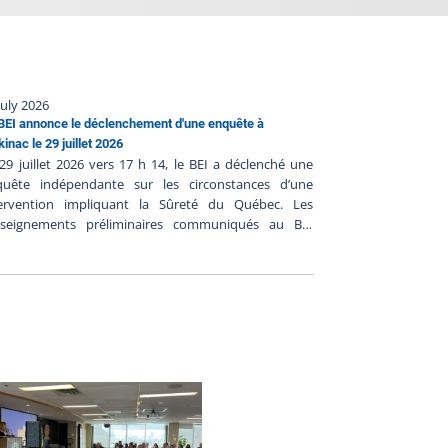
July 2026
BEI annonce le déclenchement d'une enquête à
inac le 29 juillet 2026
29 juillet 2026 vers 17 h 14, le BEI a déclenché une
quête indépendante sur les circonstances d’une
tervention impliquant la Sûreté du Québec. Les
nseignements préliminaires communiqués au BEI
gèrent ce qui suit : Le 29 juillet 2026 vers 16h, les
iciers seraient intervenus dans le secteur du Lac
llette à la suite d’une information du public dans le
dre des recherches d’une personne visée par un
dat d’arrestation ; Les policiers auraient localisé la
rsonne et elle aurait pris la fuite ;Lors de
ntervention, les policiers auraient fait feu en direction
la personne qui aurait été blessée par tir policier ;Les
miers soins auraient été prodigués à la personne par
 policiers sur place et la personne a été transportée
s un centre hospitalier où son état serait jugé stable.