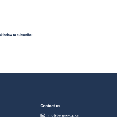
ink below to subscribe:
Contact us
info@bei.gouv.qc.ca