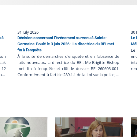
31 July 2026
30 
u à
Décision concernant l’événement survenu à Sainte-
Le 
Germaine-Boulé le 3 juin 2026 : La directrice du BEI met
Mék
Le 
fin à l’enquête
 son
À la suite de démarches d’enquête et en l’absence de
en
juak
faits nouveaux, la directrice du BEI, Me Brigitte Bishop
in
e 12
met fin à l’enquête et clôt le dossier BEI-260603-001.
re
 pas
Conformément à l’article 289.1.1 de la Loi sur la police, la
sug
t en
directrice du BEI possède le pouvoir de mettre fin à
pol
BEI-
l’enquête si elle est convaincue que l’intervention
Vei
025,
policière n’a pas contribué au décès ou à la blessure
ca
ion
grave. Les démarches d’enquêtes Heure de
man
rame
l’événement : 15 h 11, le 3 juin 2026Heure du
pe
 le
signalement au BEI : 18 h 32, le 3 juin
l’i
s et
2026Déclenchement de l’enquête : 18 h 44, le 3 juin 2026
de 
ment
Le BEI a déployé six enquêteurs qui avaient la tâche de
pre
EI :
faire la lumière sur cet événement. Lors du déploiement
les
: 22
initial, l’équipe est arrivée sur les lieux vers 11 h 40, le 4
dan