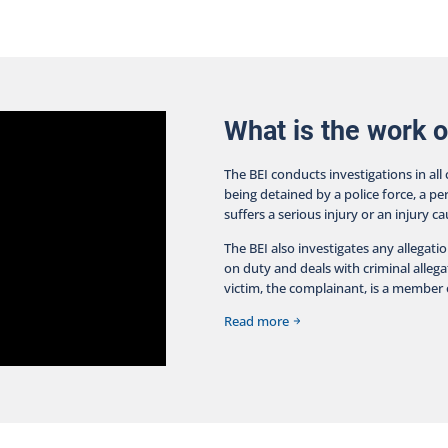
lay
compromise par la présente décision. Suivant l’adoption
 the
le 5 octobre 2023 de la Loi modifiant diverses
717-
dispositions relatives à la Sécurité publique et édictant
died
la Loi visant à aider à retrouver des personnes
ice
disparues, l’article 289.1.1 permet au directrice du BEI,
 are
sauf si la confiance du public envers les policiers
The
pourrait être gravement compromise, de mettre fin à
What is the work o
July
une enquête si elle est convaincue que l’intervention
 17,
policière n’a pas contribué au décès ou à la blessure
The BEI conducts investigations in all
 The
grave.
being detained by a police force, a pe
ing
suffers a serious injury or an injury c
 the
 18,
The BEI also investigates any allegati
from
on duty and deals with criminal allegat
acts
victim, the complainant, is a member o
the
the
Read more
the
the
 the
s by
The
 has