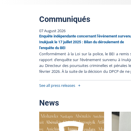
Communiqués
07 August 2026
Enquête indépendante concernant l’événement surven
Inukjuak le 17 juillet 2025 : Bilan du déroulement de
l’enquête du BEI
Conformément à la Loi sur la police, le BEI a remis
rapport d’enquête sur l’événement survenu à Inuk
au Directeur des poursuites criminelles et pénales l
février 2026. À la suite de la décision du DPCP de ne
porter d’accusation contre les policiers impliqués, e
l’absence de faits nouveaux, le BEI clôt le dossier 
See all press releases
250717-001. Résumé de l’événement Le 17 juillet 2
une personne est décédée lors d'une intervent
impliquant du Nunavik Police Service (NPS). La t
News
factuelle de cet événement est relatée dans
communiqué du Directeur des poursuites criminelle
pénales. L’enquête indépendante Heure de l’événe
: 20 h 18, le 17 juillet 2025Heure du signalement au B
21 h 39, le 17 juillet 2025Déclenchement de l’enquête 