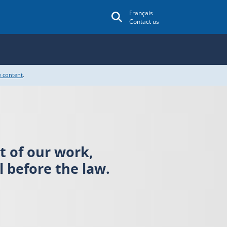
Français
Contact us
e content
.
rt of our work,
 before the law.