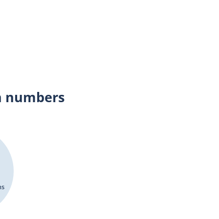
n numbers
ns