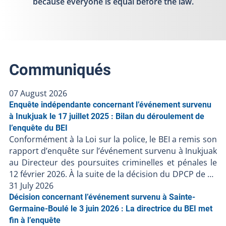
because everyone is equal before the law.
Communiqués
07 August 2026
Enquête indépendante concernant l’événement survenu
à Inukjuak le 17 juillet 2025 : Bilan du déroulement de
l’enquête du BEI
Conformément à la Loi sur la police, le BEI a remis son
rapport d’enquête sur l’événement survenu à Inukjuak
au Directeur des poursuites criminelles et pénales le
12 février 2026. À la suite de la décision du DPCP de ne
pas porter d’accusation contre les policiers impliqués,
31 July 2026
et en l’absence de faits nouveaux, le BEI clôt le dossier
Décision concernant l’événement survenu à Sainte-
BEI-250717-001. Résumé de l’événement Le 17 juillet
Germaine-Boulé le 3 juin 2026 : La directrice du BEI met
2025, une personne est décédée lors d'une
fin à l’enquête