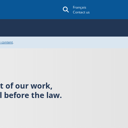
Français
Contact us
e content
.
rt of our work,
 before the law.