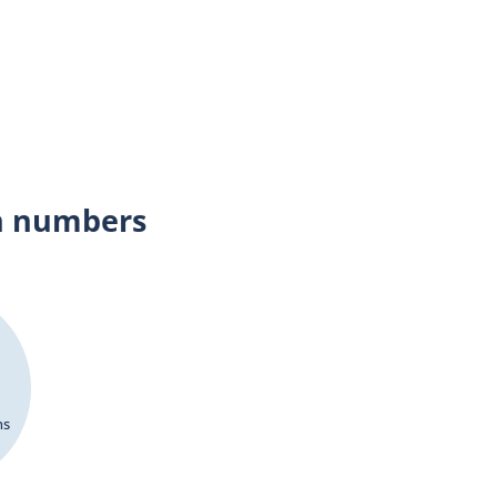
n numbers
ns