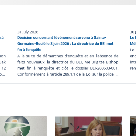
31 July 2026
30 
u à
Décision concernant l’événement survenu à Sainte-
Le 
Germaine-Boulé le 3 juin 2026 : La directrice du BEI met
Mék
Le 
fin à l’enquête
 son
À la suite de démarches d’enquête et en l’absence de
en
juak
faits nouveaux, la directrice du BEI, Me Brigitte Bishop
in
e 12
met fin à l’enquête et clôt le dossier BEI-260603-001.
re
 pas
Conformément à l’article 289.1.1 de la Loi sur la police, la
sug
t en
directrice du BEI possède le pouvoir de mettre fin à
pol
BEI-
l’enquête si elle est convaincue que l’intervention
Vei
025,
policière n’a pas contribué au décès ou à la blessure
ca
ion
grave. Les démarches d’enquêtes Heure de
man
rame
l’événement : 15 h 11, le 3 juin 2026Heure du
pe
 le
signalement au BEI : 18 h 32, le 3 juin
l’i
s et
2026Déclenchement de l’enquête : 18 h 44, le 3 juin 2026
de 
ment
Le BEI a déployé six enquêteurs qui avaient la tâche de
pre
EI :
faire la lumière sur cet événement. Lors du déploiement
les
: 22
initial, l’équipe est arrivée sur les lieux vers 11 h 40, le 4
dan