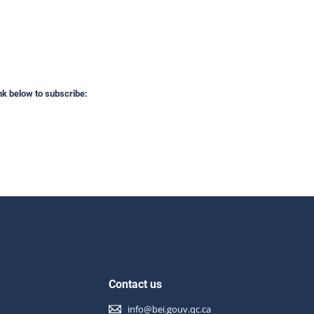
ink below to subscribe:
Contact us
info@bei.gouv.qc.ca