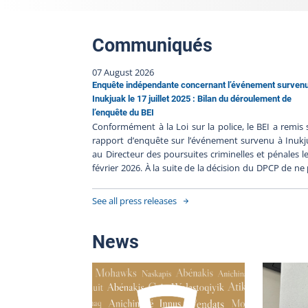
Communiqués
07 August 2026
Enquête indépendante concernant l’événement surven
Inukjuak le 17 juillet 2025 : Bilan du déroulement de
l’enquête du BEI
Conformément à la Loi sur la police, le BEI a remis
rapport d’enquête sur l’événement survenu à Inuk
au Directeur des poursuites criminelles et pénales l
février 2026. À la suite de la décision du DPCP de ne
porter d’accusation contre les policiers impliqués, e
l’absence de faits nouveaux, le BEI clôt le dossier 
See all press releases
250717-001. Résumé de l’événement Le 17 juillet 2
une personne est décédée lors d'une intervent
impliquant du Nunavik Police Service (NPS). La t
News
factuelle de cet événement est relatée dans
communiqué du Directeur des poursuites criminelle
pénales. L’enquête indépendante Heure de l’événe
: 20 h 18, le 17 juillet 2025Heure du signalement au B
21 h 39, le 17 juillet 2025Déclenchement de l’enquête 