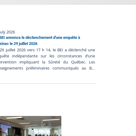
July 2026
BEI annonce le déclenchement d'une enquête à
inac le 29 juillet 2026
29 juillet 2026 vers 17 h 14, le BEI a déclenché une
quête indépendante sur les circonstances d’une
tervention impliquant la Sûreté du Québec. Les
nseignements préliminaires communiqués au BEI
gèrent ce qui suit : Le 29 juillet 2026 vers 16h, les
iciers seraient intervenus dans le secteur du Lac
llette à la suite d’une information du public dans le
dre des recherches d’une personne visée par un
dat d’arrestation ; Les policiers auraient localisé la
rsonne et elle aurait pris la fuite ;Lors de
ntervention, les policiers auraient fait feu en direction
la personne qui aurait été blessée par tir policier ;Les
miers soins auraient été prodigués à la personne par
 policiers sur place et la personne a été transportée
s un centre hospitalier où son état serait jugé stable.