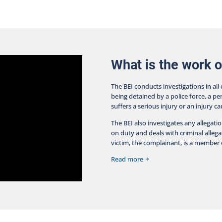
lay
compromise par la présente décision. Suivant l’adoption
 the
le 5 octobre 2023 de la Loi modifiant diverses
717-
dispositions relatives à la Sécurité publique et édictant
died
la Loi visant à aider à retrouver des personnes
ice
disparues, l’article 289.1.1 permet au directrice du BEI,
 are
sauf si la confiance du public envers les policiers
The
pourrait être gravement compromise, de mettre fin à
What is the work o
July
une enquête si elle est convaincue que l’intervention
 17,
policière n’a pas contribué au décès ou à la blessure
The BEI conducts investigations in all
 The
grave.
being detained by a police force, a pe
ing
suffers a serious injury or an injury c
 the
 18,
The BEI also investigates any allegati
from
on duty and deals with criminal allegat
acts
victim, the complainant, is a member o
the
the
Read more
the
the
 the
s by
The
 has