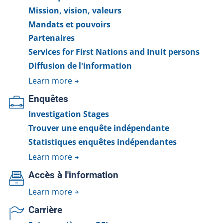
civilian involved throughout the investigation and to
Mission, vision, valeurs
keep them informed of its progress and conclusion.
The mandate of the Bureau des enquêtes
Mandats et pouvoirs
indépendantes (BEI) is to fully shed light on the facts
Partenaires
surrounding the police intervention. The BEI
Services for First Nations and Inuit persons
investigates all cases where a person—other than an
Diffusion de l'information
on-duty police officer—dies, sustains a serious injury,
Learn more
or is injured by a firearm used by a police officer
during a police intervention or while in the custody of
Enquêtes
a police service.
Investigation Stages
Trouver une enquête indépendante
Statistiques enquêtes indépendantes
Learn more
Accès à l'information
Learn more
Carrière