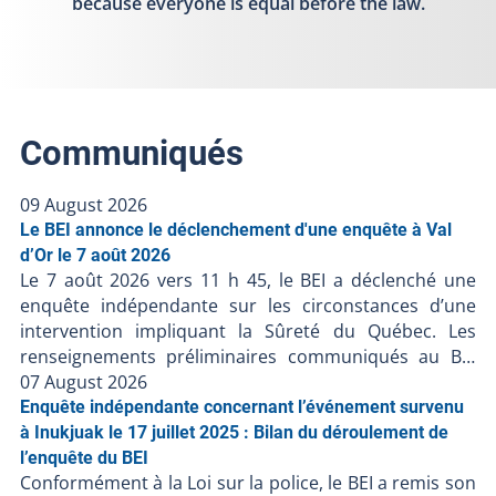
because everyone is equal before the law.
Communiqués
09 August 2026
Le BEI annonce le déclenchement d'une enquête à Val
d’Or le 7 août 2026
Le 7 août 2026 vers 11 h 45, le BEI a déclenché une
enquête indépendante sur les circonstances d’une
intervention impliquant la Sûreté du Québec. Les
renseignements préliminaires communiqués au BEI
suggèrent ce qui suit : Le 7 août 2026 vers 2 h 57, un
07 August 2026
appel aurait été fait au 911 pour un désordre familial
Enquête indépendante concernant l’événement survenu
dans un domicile ;Les policiers se seraient rendus au
à Inukjuak le 17 juillet 2025 : Bilan du déroulement de
domicile et auraient rencontré les personnes
l’enquête du BEI
Conformément à la Loi sur la police, le BEI a remis son
concernées;Lors de l’intervention, une personne