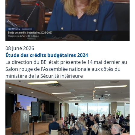
directrice du BEI, sauf si la confiance du public envers
les policiers pourrait être gravement compromise, de
mettre fin à une enquête si elle est convaincue que
l’intervention policière n’a pas contribué au décès ou à
la blessure grave.
08 June 2026
Étude des crédits budgétaires 2024
La direction du BEI était présente le 14 mai dernier au
Salon rouge de l’Assemblée nationale aux côtés du
ministère de la Sécurité intérieure