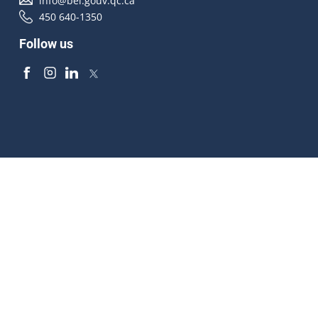
info@bei.gouv.qc.ca
450 640-1350
Follow us
Accessibilité
À propos
Droit d'auteur
Médias
Plan du site