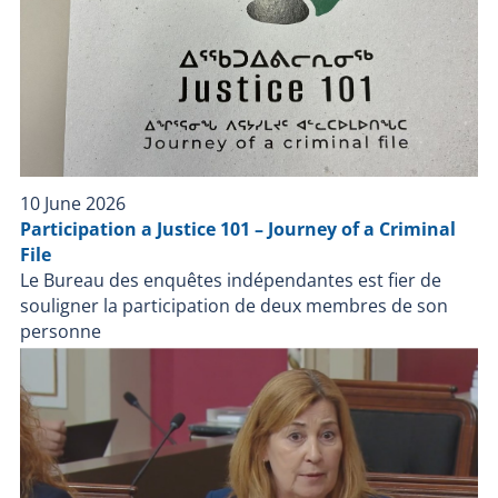
érigé un périmètre de sécurité. Les policiers sont
entrés en contact avec la personne. La personne à
l’intérieur du garage s’est auto-infligé des blessures
graves sans la présence des policiers. La personne a
été transportée en centre hospitalier pour le
traitement de ses blessures graves. Motifs de
décision À la suite des démarches d’enquêtes et des
validations obtenues, la directrice du BEI vient à la
10 June 2026
conclusion que les actions et les décisions des
Participation a Justice 101 – Journey of a Criminal
policiers n’ont pas contribué aux blessures de la
File
personne concernée. Elle met donc fin à l’enquête du
Le Bureau des enquêtes indépendantes est fier de
BEI. Ainsi, au terme de l’article 289.1.1 de la Loi sur la
souligner la participation de deux membres de son
police. La directrice du BEI considère que la confiance
personne
du public envers les policiers n’est pas gravement
compromise par la présente décision. Suivant
l’adoption le 5 octobre 2023 de la Loi modifiant
diverses dispositions relatives à la Sécurité publique
et édictant la Loi visant à aider à retrouver des
personnes disparues, l’article 289.1.1 permet au