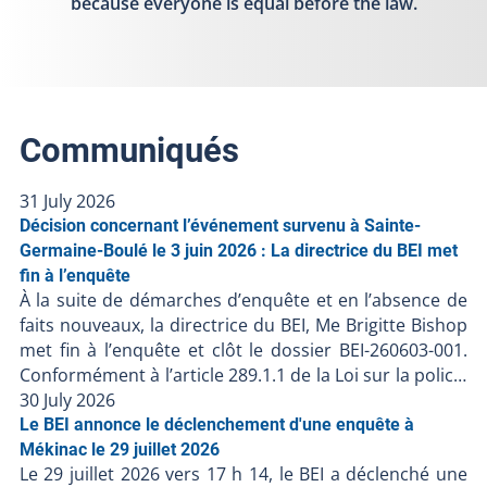
because everyone is equal before the law.
Communiqués
31 July 2026
Décision concernant l’événement survenu à Sainte-
Germaine-Boulé le 3 juin 2026 : La directrice du BEI met
fin à l’enquête
À la suite de démarches d’enquête et en l’absence de
faits nouveaux, la directrice du BEI, Me Brigitte Bishop
met fin à l’enquête et clôt le dossier BEI-260603-001.
Conformément à l’article 289.1.1 de la Loi sur la police,
la directrice du BEI possède le pouvoir de mettre fin à
30 July 2026
l’enquête si elle est convaincue que l’intervention
Le BEI annonce le déclenchement d'une enquête à
policière n’a pas contribué au décès ou à la blessure
Mékinac le 29 juillet 2026
Le 29 juillet 2026 vers 17 h 14, le BEI a déclenché une
grave. Les démarches d’enquêtes Heure de