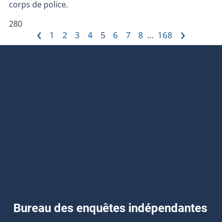
corps de police.
280
‹
›
1
2
3
4
5
6
7
8
168
…
Bureau des enquêtes indépendantes