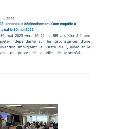
mai 2025
BEI annonce le déclenchement d'une enquête à
tréal le 30 mai 2025
 30 mai 2025 vers 10h21, le BEI a déclenché une
quête indépendante sur les circonstances d’une
tervention impliquant la Sûreté du Québec et le
rvice de police de la Ville de Montréal. Les
nseignements préliminaires communiqués au BEI
gèrent ce qui suit : Le 30 mai 2025 vers 7 h 41, un
el au 911 aurait été fait concernant une personne
organisée en bordure de la route; Les policiers de la
eté du Québec seraient arrivés sur les lieux vers 8 h
et ils auraient localisé la personne; Les policiers du
vice de Police de la Ville de Montréal seraient aussi
ivés sur place et auraient été témoin de l’intervention
la Sûreté du Québec; La personne aurait couru sur le
rre-plein; Les policiers de la Sûreté du Québec
aient intervenus auprès de la personne afin de la
triser et la menotter;Vers 8h12 la personne aurait
du conscience; Les premiers soins lui auraient été