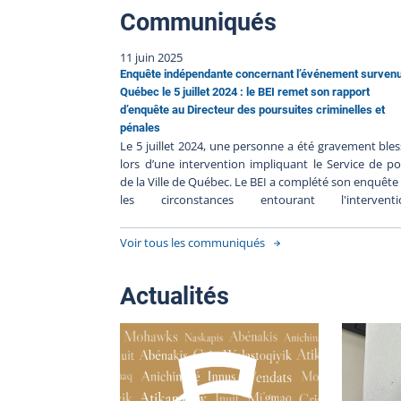
Communiqués
11 juin 2025
Enquête indépendante concernant l’événement surven
Québec le 5 juillet 2024 : le BEI remet son rapport
d’enquête au Directeur des poursuites criminelles et
pénales
Le 5 juillet 2024, une personne a été gravement ble
lors d’une intervention impliquant le Service de po
de la Ville de Québec. Le BEI a complété son enquête
les circonstances entourant l'interventi
Conformément à l’article 289.21 de la Loi sur la police
BEI a transmis son rapport au Directeur des poursu
Voir tous les communiqués
criminelles et pénales (DPCP) le 22 mai 2025. C'est su
base de ce rapport que le DPCP déterminera s'il y a 
de porter des accusations contre les policiers impliq
Actualités
en fonction de son appréciation des faits analysés 
lumière du droit applicable. Le rapport soumis au 
par le BEI contient l’ensemble des composantes
l’enquête. On y retrouve les déclarations des témoin
des personnes impliquées, ainsi que la pre
matérielle recueillie et les expertises s’y rattachant.