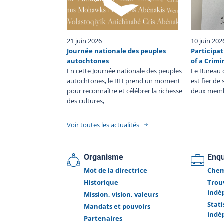
éléments sont sensibles étant donné leur nature
soulèvent des questions de protection 
renseignements personnels. Ce rapport est privilé
Conséquemment, aucune information supplémenta
21 juin 2026
10 juin 202
extraite de l’enquête ne sera divulguée par le BEI
Journée nationale des peuples
Participat
Bureau des enquêtes indépendantes a pour mission
autochtones
of a Crimi
faire la lumière complète sur les faits entour
En cette Journée nationale des peuples
Le Bureau 
l’intervention policière. Le BEI enquête dans tous les
autochtones, le BEI prend un moment
est fier de
où une personne, autre qu'un policier en servi
pour reconnaître et célébrer la richesse
deux memb
décède, subit une blessure grave ou est blessée par
des cultures,
arme à feu utilisée par un policier lors d'
intervention policière ou durant sa détention pa
Voir toutes les actualités
corps de police.
Organisme
Enq
Mot de la directrice
Chem
Historique
Trou
indé
Mission, vision, valeurs
Stat
Mandats et pouvoirs
indé
Partenaires