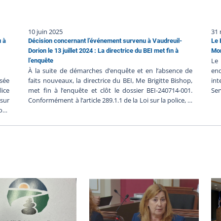
10 juin 2025
31 
u à
Décision concernant l’événement survenu à Vaudreuil-
Le 
Dorion le 13 juillet 2024 : La directrice du BEI met fin à
Mon
Le
l’enquête
À la suite de démarches d’enquête et en l’absence de
en
ssée
faits nouveaux, la directrice du BEI, Me Brigitte Bishop,
in
lice
met fin à l’enquête et clôt le dossier BEI-240714-001.
Se
 sur
Conformément à l’article 289.1.1 de la Loi sur la police, la
re
on.
Directrice du BEI peut mettre fin à l’enquête si elle est
sug
, le
convaincue que l’intervention policière n’a pas
app
ites
contribué au décès ou à la blessure grave. Faits retenus
dés
r la
pour décision Le 14 juillet 2024, le BEI a déclenché une
Sûr
lieu
enquête indépendante à la suite d’une intervention
03 
ués,
impliquant la Sûreté du Québec lors de laquelle une
Ser
à la
personne a été gravement blessée. Puisque des
arr
DPCP
accusations ont été portées contre une personne civile
de 
 de
impliquée dans l’intervention policière et que le dossier
te
s et
est toujours devant les tribunaux, le BEI ne rendra pas
ser
uve
publique davantage d’information pour le moment afin
maî
 Ces
de ne pas nuire à l’équité et à l’intégrité du processus
per