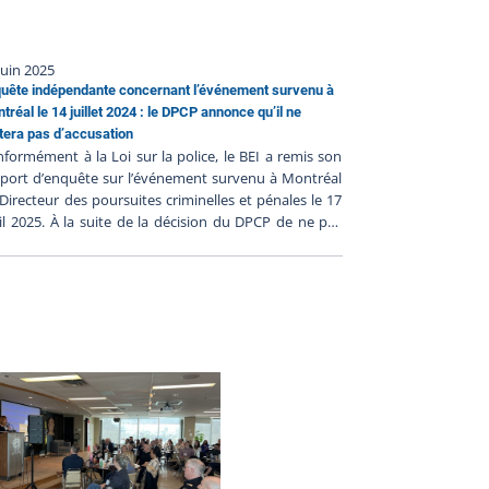
juin 2025
uête indépendante concernant l’événement survenu à
tréal le 14 juillet 2024 : le DPCP annonce qu’il ne
tera pas d’accusation
formément à la Loi sur la police, le BEI a remis son
port d’enquête sur l’événement survenu à Montréal
Directeur des poursuites criminelles et pénales le 17
il 2025. À la suite de la décision du DPCP de ne pas
ter d’accusation contre les policiers, et en l’absence
faits nouveaux, le BEI ferme le dossier BEI-240714-
. Puisque des accusations ont été portées contre
e personne civile impliquée dans l’intervention
icière et que le dossier est toujours devant les
bunaux, le BEI ne rendra pas publiques davantage
nformations pour le moment afin de ne pas nuire à
quité et à l’intégrité du processus judiciaire. Le bilan
nquête suivant la procédure habituelle sera publié
sque ces procédures criminelles seront terminées. Le
eau des enquêtes indépendantes a pour mission de
ire la lumière complète sur les faits entourant