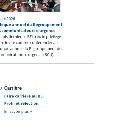
ntervention policière. Le BEI enquête dans tous les cas
 une personne, autre qu'un policier en service,
ède, subit une blessure grave ou est blessée par une
mai 2026
me à feu utilisée par un policier lors d'une
lloque annuel du Regroupement
ervention policière ou durant sa détention par un
s communicateurs d’urgence
ps de police.
mois dernier, le BEI a eu le privilège
tre invité comme conférencier au
lloque annuel du Regroupement des
municateurs d’urgence (RCU).
Carrière
Faire carrière au BEI
Profil et sélection
En savoir plus