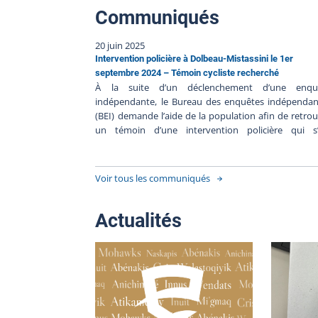
Communiqués
20 juin 2025
Intervention policière à Dolbeau-Mistassini le 1er
septembre 2024 – Témoin cycliste recherché
À la suite d’un déclenchement d’une enqu
indépendante, le Bureau des enquêtes indépendan
(BEI) demande l’aide de la population afin de retro
un témoin d’une intervention policière qui s’
déroulée devant le 120 Av. de l'Église, Dolbe
Mistassini, le 1er septembre 2024. Vers 17 h 30,
policiers de la Sûreté du Québec seraient interv
Voir tous les communiqués
auprès d’une personne dans le stationnement
l’Église. Source : Google Earth Le BEI est à la recherche
d’un cycliste présent lors de l’utilisation de l’ar
Actualités
impulsion électrique lors de l’intervention. Le cycl
aurait circulé vers 17h00 à l’intersection boulevard Sa
Michel et l’avenue de l’Église. Source : Google Earth
Description partielle cycliste : Chandail à manc
longues ou manteau foncéPantalons foncésVélo fo
Le BEI recherche aussi tout autre témoin de ce
intervention policière ou personne ayant des vidéo