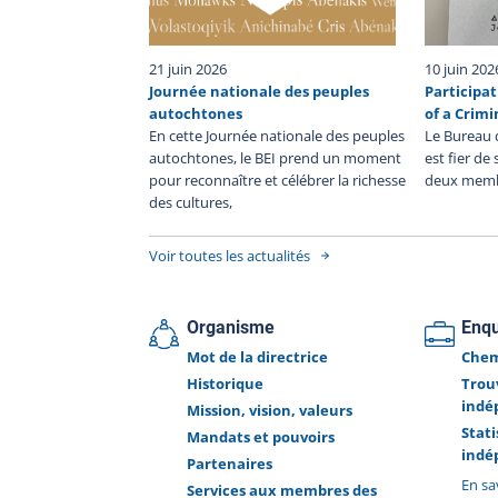
l’intervention. Les personnes détenant de l’informa
peuvent communiquer directement avec le BEI via 
formulaire disponible au www.bei.gouv.qc.ca/no
21 juin 2026
10 juin 202
joindre, par courriel au info@bei.gouv.qc.ca ou 
Journée nationale des peuples
Participat
téléphone au (450) 640-1350. Le Bureau des enquê
autochtones
of a Crimi
indépendantes a pour mission de faire la lumi
En cette Journée nationale des peuples
Le Bureau 
complète sur les faits entourant l’intervention polici
autochtones, le BEI prend un moment
est fier de
Le BEI enquête dans tous les cas où une person
pour reconnaître et célébrer la richesse
deux memb
autre qu’un policier en service, décède, subit 
des cultures,
blessure grave ou est blessée par une arme à feu util
par un policier lors d’une intervention policièr
Voir toutes les actualités
durant sa détention par un corps de police.
Organisme
Enq
Mot de la directrice
Chem
Historique
Trou
indé
Mission, vision, valeurs
Stat
Mandats et pouvoirs
indé
Partenaires
En sa
Services aux membres des