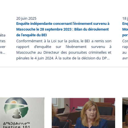
20 juin 2025
18 
Enquête indépendante concernant l’événement survenu à
Enq
Mascouche le 28 septembre 2023 : Bilan du déroulement
Mon
ête
de l’enquête du BEI
por
tes
Conformément à la Loi sur la police, le BEI a remis son
Con
uver
rapport d’enquête sur l’événement survenu à
rap
est
Mascouche au Directeur des poursuites criminelles et
au 
au-
pénales le 4 juin 2024. À la suite de la décision du DPCP
avr
 les
de ne pas porter d’accusation contre les policiers
por
enus
impliqués, et en l’absence de faits nouveaux, le BEI clôt
de 
 de
le dossier BEI-230928-002. Résumé de l’événement Le 28
002
septembre 2023, une personne a été gravement blessée
un
me à
lors d'une intervention impliquant le Service de police
pol
iste
de la Ville de Mascouche. La trame factuelle de cet
tri
int-
événement est relatée dans le communiqué du
d’i
Directeur des poursuites criminelles et pénales.
l’é
hes
L’enquête indépendante Heure de l’événement : 16 h
d’e
ncé
20, le 28 septembre 2023Heure du signalement au BEI :
lor
tte
17 h 52, le 28 septembre 2023Déclenchement de
Bur
s de
l’enquête : 18 h 20, le 28 septembre 2023 Le BEI a
fa