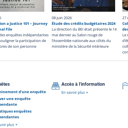
ête.
communiqué est 19h30. Conformément au Règlement
cet
sur le déroulement des enquêtes du Bureau des
site
enquêtes indépendantes, le BEI a fait appel à la Sûreté
6
08 juin 2026
27 
ion
du Québec pour agir comme corps de police de soutien
ion a Justice 101 – Journey
Étude des crédits budgétaires 2024
Co
êtes
dans cette enquête. Aucune autre information n’est
nal File
La direction du BEI était présente le 14
de
 la
disponible actuellement. Le Bureau des enquêtes
des enquêtes indépendantes
mai dernier au Salon rouge de
Le 
tous
indépendantes a pour mission de faire enquête, à la
 souligner la participation de
l’Assemblée nationale aux côtés du
d’ê
ice,
demande du ministre de la Sécurité publique, dans tous
res de son personne
ministère de la Sécurité intérieure
co
 par
les cas où une personne autre qu’un policier en service,
com
une
décède ou subit une blessure grave ou est blessée par
r un
une arme à feu utilisée par un policier lors d’une
tes
intervention policière ou durant sa détention par un
tion
corps de police.
s is
uêtes
Accès à l'information
vent
 19-
inement d'une enquête
En savoir plus
tion
ver une enquête
ary
pendante
ng :
istiques enquêtes
edly
pendantes
side
cers
voir plus