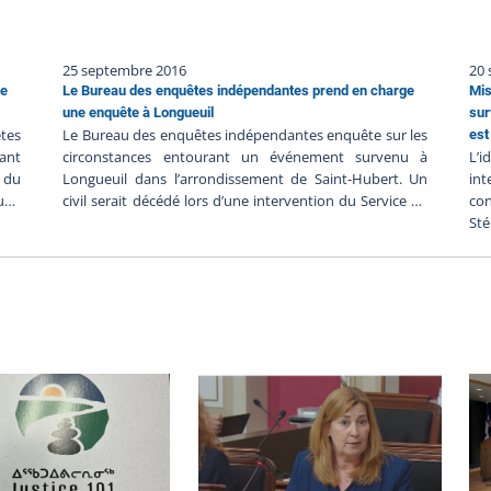
25 septembre 2016
20
ge
Le Bureau des enquêtes indépendantes prend en charge
Mis
une enquête à Longueuil
sur
tes
Le Bureau des enquêtes indépendantes enquête sur les
est
rant
circonstances entourant un événement survenu à
L’
 du
Longueuil dans l’arrondissement de Saint-Hubert. Un
int
une
civil serait décédé lors d’une intervention du Service de
co
Les
police de l’agglomération de Longueuil le dimanche 25
St
BEI
septembre. Les renseignements préliminaires
Ra
iers
communiqués au BEI suggèrent ce qui suit :- Vers 16h
inf
it à
cet après-midi, les policiers de Longueuil auraient été
de
 les
informés qu’un homme aurait tenu des propos
en
ient
suicidaires.- Les policiers auraient alors localisé son
pu
rait
téléphone cellulaire dans l’arrondissement de Saint-
qu’
 ont
Hubert.- Une fois sur les lieux, l’homme qui était assis au
gra
voit
sol se serait levé pour monter à bord de son véhicule
pol
rès-
dans lequel se serait trouvée une arme à feu.- L’homme
dét
ent
aurait alors dirigé l’arme contre lui. 8 enquêteurs du BEI
es,
ont été chargés d’enquêter sur cet événement et l’heure
gir
d’arrivée prévue (HAP) à la publication de ce