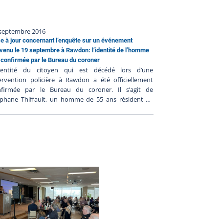
 septembre 2016
e à jour concernant l’enquête sur un événement
venu le 19 septembre à Rawdon: l’identité de l’homme
 confirmée par le Bureau du coroner
identité du citoyen qui est décédé lors d’une
ervention policière à Rawdon a été officiellement
nfirmée par le Bureau du coroner. Il s’agit de
éphane Thiffault, un homme de 55 ans résident de
wdon. L’enquête se poursuit. Aucune autre
ormation n’est disponible actuellement. Le Bureau
s enquêtes indépendantes a pour mission de faire
quête, à la demande du ministre de la Sécurité
blique, dans tous les cas où une personne autre
un policier en service, décède ou subit une blessure
ve ou est blessée par une arme à feu utilisée par un
icier lors d’une intervention policière ou durant sa
ention par un corps de police.