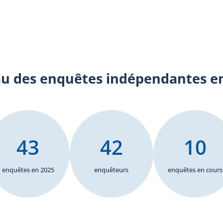
ted
edly
tors
 are
. In
 des
the
 the
u des enquêtes indépendantes en
 BEI
 to
ite
tion
 des
, at
43
42
10
ases
cer
earm
enquêtes en 2025
enquêteurs
enquêtes en cours
n or