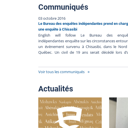
Communiqués
03 octobre 2016
Le Bureau des enquêtes indépendantes prend en char
une enquête à Chisasibi
English will follow Le Bureau des enquê
indépendantes enquête sur les circonstances entou
un évènement survenu à Chisasibi, dans le Nord
Québec. Un civil de 19 ans serait décédé lors d’
intervention de la Eeyou Eenou Police Force. 
renseignements préliminaires communiqués au 
suggèrent ce qui suit : - Vers 21 h 45, les polic
Voir tous les communiqués
auraient reçu un appel indiquant qu’un individu éta
l’extérieur d’une résidence avec une arme à feu dans
mains.- Les policiers se sont rendus sur place et aura
Actualités
tenté en vain de parlementer avec lui.- L’homme au
retourné son arme contre lui. 7 enquêteurs du BEI
été chargés d’enquêter sur cet évènement. On pré
qu’ils arriveront sur les lieux vers le milieu de l’ap
midi. Conformément au Règlement sur le déroulem
des enquêtes du Bureau des enquêtes indépendant
le BEI a fait appel à la Sûreté du Québec pour a