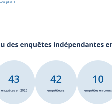
s de
voir plus
des
 BEI
long
rmer
 des
 la
tion
une
u des enquêtes indépendantes en
ubit
 feu
ière
43
42
10
enquêtes en 2025
enquêteurs
enquêtes en cours