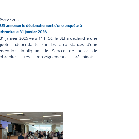
février 2026
BEI annonce le déclenchement d'une enquête à
rbrooke le 31 janvier 2026
31 janvier 2026 vers 11 h 56, le BEI a déclenché une
quête indépendante sur les circonstances d’une
tervention impliquant le Service de police de
erbrooke. Les renseignements préliminaires
mmuniqués au BEI suggèrent ce qui suit : Le 31
vier 2026 vers 2 h 20, les policiers auraient tenté de
aliser une personne tenant des propos suicidaires
s policiers seraient arrivés au domicile de la personne
s 2 h 25 et ils auraient effectué plusieurs démarches
ur localiser la personne, mais sans succès ;Les
iciers auraient quitté le domicile vers 6 h 30 ; Vers 8 h
 les policiers seraient retournés au domicile de la
sonne et ils seraient entrés de force à l’intérieur du
micile ;Les policiers auraient alors retrouvé la
sonne inconsciente à l’intérieur du domicile et les
emiers soins lui auraient été prodigués jusqu’à
arrivée des ambulanciers ;La personne aurait été