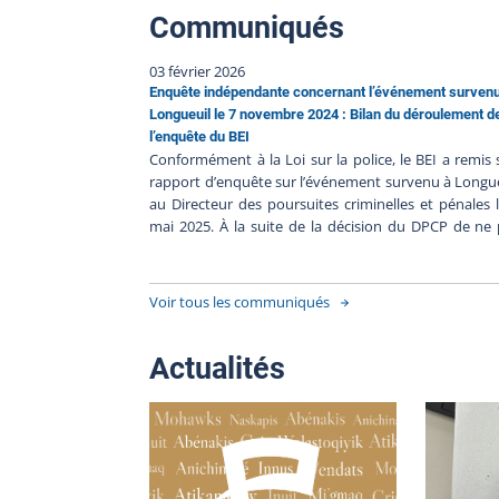
Communiqués
03 février 2026
Enquête indépendante concernant l’événement surven
Longueuil le 7 novembre 2024 : Bilan du déroulement d
l’enquête du BEI
Conformément à la Loi sur la police, le BEI a remis
rapport d’enquête sur l’événement survenu à Longu
au Directeur des poursuites criminelles et pénales 
mai 2025. À la suite de la décision du DPCP de ne
porter d’accusation contre le policier impliqué, e
l’absence de faits nouveaux, le BEI clôt le dossier 
241107-001. Résumé de l’événement Le 7 novem
Voir tous les communiqués
2024, une personne a été blessée lors d'
intervention impliquant le Service de police
l'agglomération de Longueuil (SPAL). La trame factu
Actualités
de cet événement est relatée dans le communiqué
Directeur des poursuites criminelles et pénal
L’enquête indépendante Heure de l’événement : 1
23, le 7 novembre 2024Heure du signalement au BEI 
h 23, le 7 novembre 2024Déclenchement de l’enquê
17 h 30, le 7 novembre 2024 Le BEI a déployé c