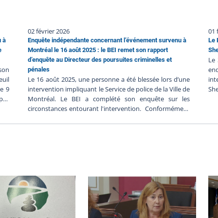
02 février 2026
01 
u à
Enquête indépendante concernant l’événement survenu à
Le 
e
Montréal le 16 août 2025 : le BEI remet son rapport
She
Le 
d’enquête au Directeur des poursuites criminelles et
 son
en
pénales
euil
Le 16 août 2025, une personne a été blessée lors d’une
in
le 9
intervention impliquant le Service de police de la Ville de
Sh
 pas
Montréal. Le BEI a complété son enquête sur les
co
t en
circonstances entourant l'intervention. Conformément
jan
BEI-
à l’article 289.3.1 de la Loi sur la police, le BEI a transmis
loc
bre
son rapport au Directeur des poursuites criminelles et
;Le
une
pénales (DPCP) le 12 janvier 2026. C'est sur la base de ce
ver
 de
rapport que le DPCP déterminera s'il y a lieu de porter
po
elle
des accusations contre les policiers impliqués, en
pol
 du
fonction de son appréciation des faits analysés à la
30,
es.
lumière du droit applicable. Le rapport soumis au DPCP
per
6 h
par le BEI contient l’ensemble des composantes de
do
: 17
l’enquête. On y retrouve les déclarations des témoins et
per
te :
des personnes impliquées, ainsi que la preuve
pr
inq
matérielle recueillie et les expertises s’y rattachant. Ces
l’