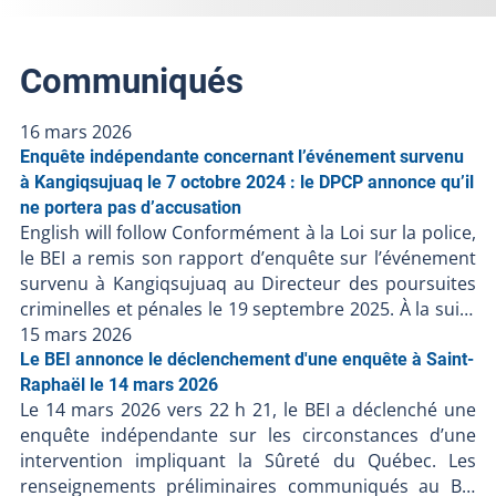
Communiqués
16 mars 2026
Enquête indépendante concernant l’événement survenu
à Kangiqsujuaq le 7 octobre 2024 : le DPCP annonce qu’il
ne portera pas d’accusation
English will follow Conformément à la Loi sur la police,
le BEI a remis son rapport d’enquête sur l’événement
survenu à Kangiqsujuaq au Directeur des poursuites
criminelles et pénales le 19 septembre 2025. À la suite
de la décision du DPCP de ne pas porter d’accusation
15 mars 2026
contre les policiers, et en l’absence de faits nouveaux,
Le BEI annonce le déclenchement d'une enquête à Saint-
le BEI ferme le dossier BEI-250617-001. Puisque des
Raphaël le 14 mars 2026
Le 14 mars 2026 vers 22 h 21, le BEI a déclenché une
accusations ont été portées contre une personne
enquête indépendante sur les circonstances d’une
civile impliquée dans l’intervention policière et que le
intervention impliquant la Sûreté du Québec. Les
dossier est toujours devant les tribunaux, le BEI ne
renseignements préliminaires communiqués au BEI
rendra pas publiques davantage d’informations pour