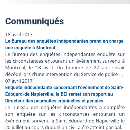
Communiqués
18 avril 2017
Le Bureau des enquêtes indépendantes prend en charge
une enquête à Montréal
Le Bureau des enquêtes indépendantes enquête sur
les circonstances entourant un événement survenu à
Montréal, le 18 avril. Un homme de 22 ans serait
décédé lors d’une intervention du Service de police de
la Ville de Montréal. Les renseignements préliminaires
07 avril 2017
communiqués au BEI suggèrent ce qui suit :- Vers 00 h
Enquête indépendante concernant l'événement de Saint-
03, les policiers du poste 49 auraient reçu un appel
Édouard-de Napierville: le BEI remet son rapport au
concernant un camion cube blanc qui aurait commis
Directeur des poursuites criminelles et pénales
Le Bureau des enquêtes indépendantes a complété
un délit de fuite- Vers 00 h 06, ils auraient localisé le
son enquête sur les circonstances entourant un
véhicule et une poursuite se serait enclenchée. La
événement survenu à Saint-Édouard-de-Napierville le
poursuite aurait été annulée quelques minutes plus
20 juillet au cours duquel un civil a été atteint par balle
tard- Vers 00 h 17, des policiers du poste 39 qui